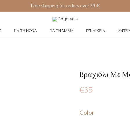
Free shipping for orders over 39 €
Σ
ΓΙΑ ΤΗ ΝΟΝΆ
ΓΙΑ ΤΗ ΜΑΜΆ
ΓΥΝΑΙΚΕΊΑ
ΑΝΤΡΙ
Βραχιόλι Με Μ
€
35
Color