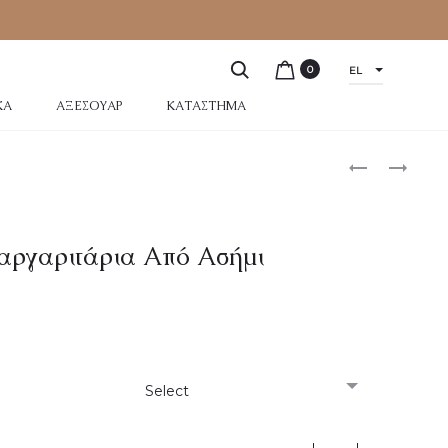
0
EL
ΚΆ
ΑΞΕΣΟΥΆΡ
ΚΑΤΆΣΤΗΜΑ
αργαριτάρια Από Ασήμι