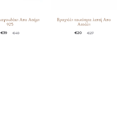
Λαγουδάκι Απο Ασήμι
Βραχιόλι ταυτότητα λεπτή Απο
925
Ατσάλι
€
39
€
20
€
49
€
27