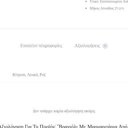
Υλικό: Επιπλατινωμένο Ασ
Μήκος Αλυσίδας 21 cm
Επιπλέον πληροφορίες
Αξιολογήσεις
0
Κίτρινο, Λευκό, Ροζ
Δεν υπάρχει καμία αξιολόγηση ακόμη.
ξιολόγηση Για Το Προϊόν: “Βραχιόλι Με Μαργαριτάρια Από