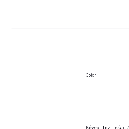
Color
Α
Κάνετε Την Πρώτη Α