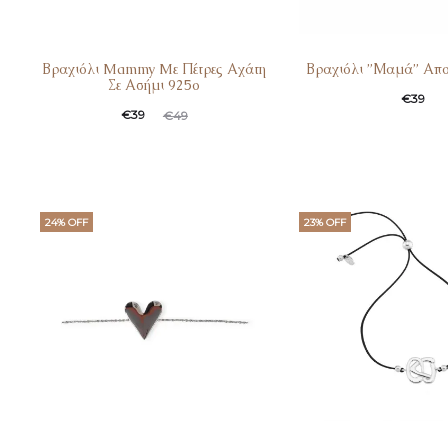
Βραχιόλι Mammy Mε Πέτρες Αχάτη
Βραχιόλι ”Μαμά” Απο
Σε Ασήμι 925ο
€
39
€
39
€
49
24% OFF
23% OFF