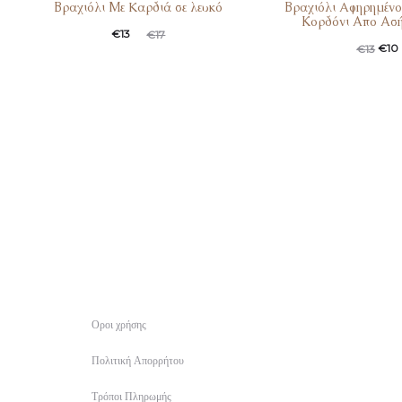
Βραχιόλι Με Kαρδιά σε λευκό
Βραχιόλι Aφηρημένο 
Κορδόνι Απο Ασή
€
13
€
17
€
10
€
13
Οροι χρήσης
Πολιτική Απορρήτου
Τρόποι Πληρωμής