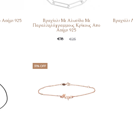
 Ασήμι 925
Βραχίολι Με Αλυσίδα Με
Βραχιόλι 
Παραλληλόγραμμους Κρίκους Απο
Ασήμι 925
€
18
€
25
31% OFF