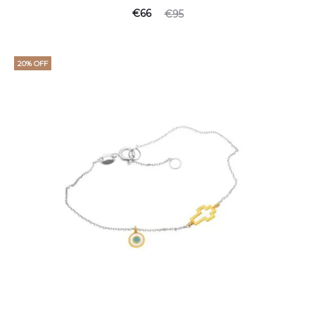
€
66
€
95
20% OFF