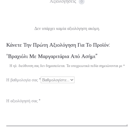
Αξιολογήσεις
0
Δεν υπάρχει καμία αξιολόγηση ακόμη.
Α
Κάνετε Την Πρώτη Αξιολόγηση Για Το Προϊόν:
ξ
“Βραχιόλι Με Μαργαριτάρια Από Ασήμι”
ι
Η ηλ. διεύθυνση σας δεν δημοσιεύεται.
Τα υποχρεωτικά πεδία σημειώνονται με
*
ο
Η βαθμολογία σας
*
λ
ο
Η αξιολόγησή σας
*
γ
ή
σ