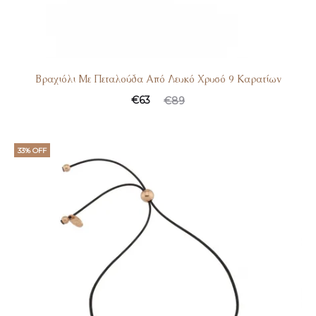
Βραχιόλι Με Πεταλούδα Από Λευκό Χρυσό 9 Καρατίων
€
63
€
89
33% OFF