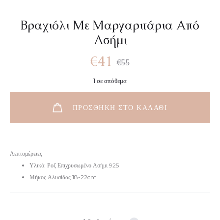
Βραχιόλι Με Μαργαριτάρια Από
Ασήμι
€
41
€
55
1 σε απόθεμα
ΠΡΟΣΘΉΚΗ ΣΤΟ ΚΑΛΆΘΙ
Λεπτομέρειες
Υλικό: Ροζ Επιχρυσωμένο Ασήμι 925
Μήκος Αλυσίδας 18-22cm