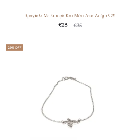
Βραχίολι Με Σταυρό Και Μάτι Απο Ασήμι 925
€
28
€
35
29% OFF