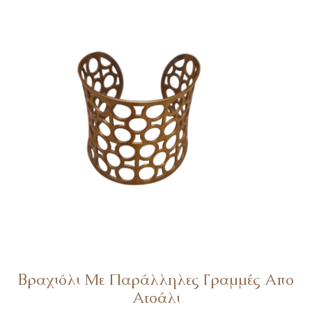
είναι:
€19.
€15.
Bραχιόλι Με Παράλληλες Γραμμές Απο
Ατσάλι