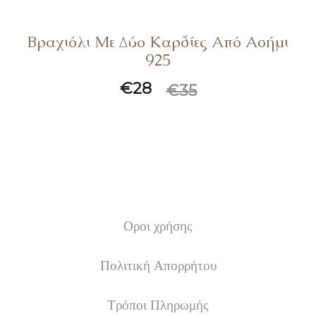
Βραχιόλι Με Δύο Καρδίες Από Ασήμι
925
Original
Η
€
28
€
35
τρέχουσα
price
τιμή
was:
είναι:
€35.
€28.
Οροι χρήσης
Πολιτική Απορρήτου
Τρόποι Πληρωμής