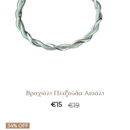
Βραχιόλι Πλεξούδα Ατσάλι
Original
Η
€
15
€
19
τρέχουσα
price
τιμή
was:
34% OFF