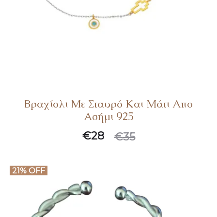
Βραχίολι Με Σταυρό Και Μάτι Απο
Ασήμι 925
Original
Η
€
28
€
35
τρέχουσα
price
τιμή
was:
21% OFF
είναι:
€35.
€28.