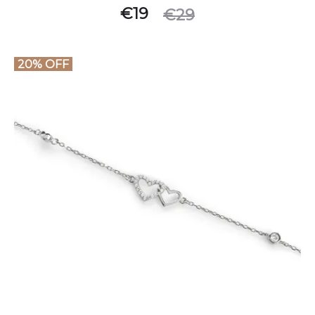
Original
Η
€
19
€
29
τρέχουσα
price
τιμή
was:
20% OFF
είναι:
€29.
€19.