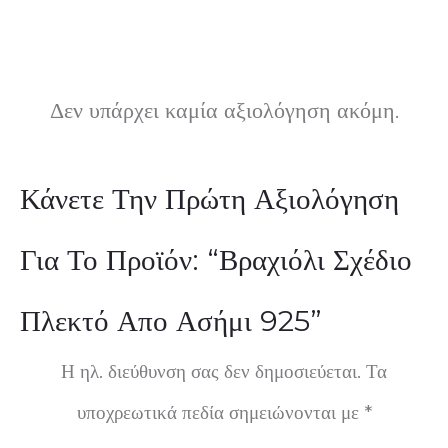
Δεν υπάρχει καμία αξιολόγηση ακόμη.
Α
Κάνετε Την Πρώτη Αξιολόγηση
ξ
Για Το Προϊόν: “Βραχιόλι Σχέδιο
ι
Πλεκτό Απο Ασήμι 925”
ο
Η ηλ. διεύθυνση σας δεν δημοσιεύεται.
Τα
λ
υποχρεωτικά πεδία σημειώνονται με
*