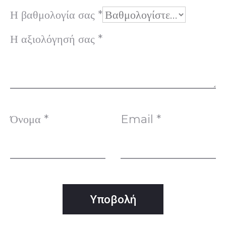
ο
Η βαθμολογία σας
*
γ
Η αξιολόγησή σας
*
ή
σ
ε
Όνομα
*
Email
*
ι
ς