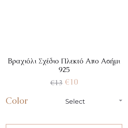
Βραχιόλι Σχέδιο Πλεκτό Απο Ασήμι
925
Original
Η
€
10
€
13
price
τρέχουσα
Color
was:
τιμή