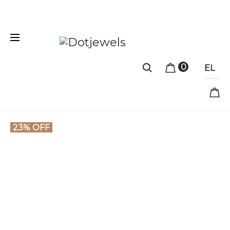
Free shipping for orders over 39 €
0
EL
23% OFF