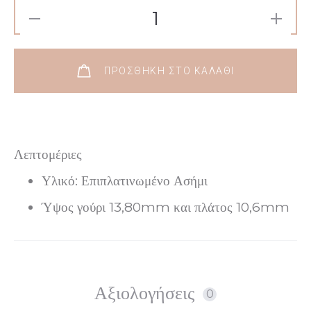
€13.
είναι:
Βραχιόλι
€10.
Σχέδιο
Πλεκτό
ΠΡΟΣΘΉΚΗ ΣΤΟ ΚΑΛΆΘΙ
Απο
Ασήμι
Λεπτομέριες
925
Υλικό: Επιπλατινωμένο Ασήμι
ποσότητα
Ύψος γούρι 13,80mm και πλάτος 10,6mm
Αξιολογήσεις
0