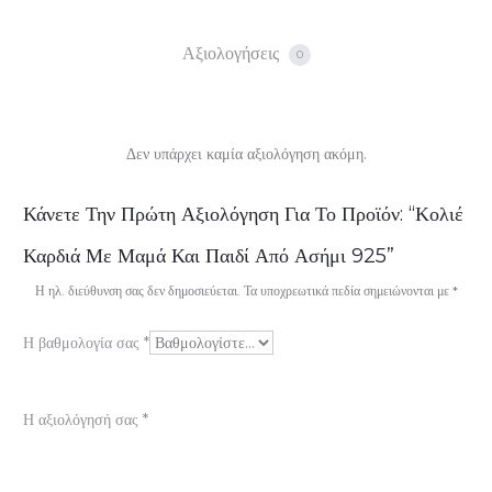
Αξιολογήσεις
0
Δεν υπάρχει καμία αξιολόγηση ακόμη.
Α
Κάνετε Την Πρώτη Αξιολόγηση Για Το Προϊόν: “Κολιέ
ξ
Καρδιά Με Μαμά Και Παιδί Από Ασήμι 925”
ι
Η ηλ. διεύθυνση σας δεν δημοσιεύεται.
Τα υποχρεωτικά πεδία σημειώνονται με
*
ο
Η βαθμολογία σας
*
λ
ο
Η αξιολόγησή σας
*
γ
ή