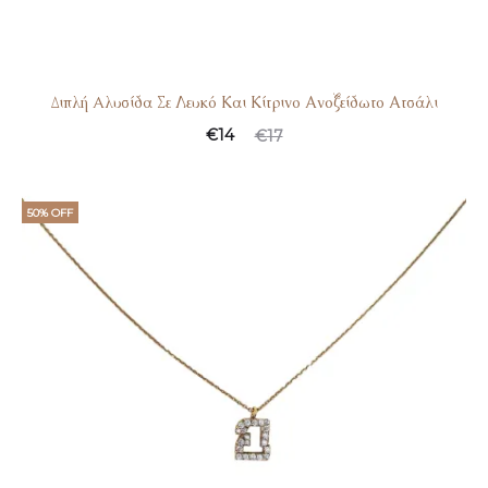
Διπλή Aλυσίδα Σε Λευκό Και Κίτρινο Ανοξείδωτο Ατσάλι
€
14
€
17
50% OFF