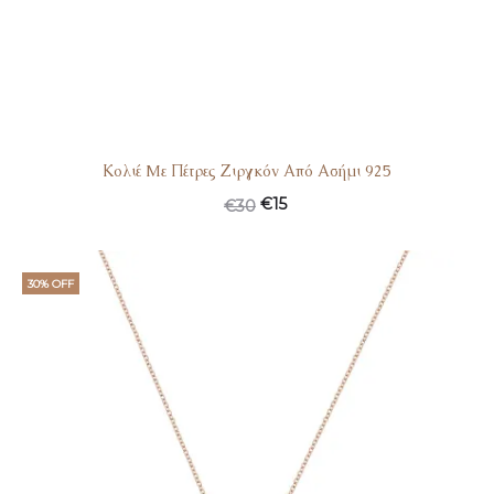
Κολιέ Mε Πέτρες Ζιργκόν Από Ασήμι 925
€
15
€
30
30% OFF