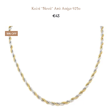
Κολιέ ”Νονά” Από Ασήμι 925ο
€
43
18% OFF