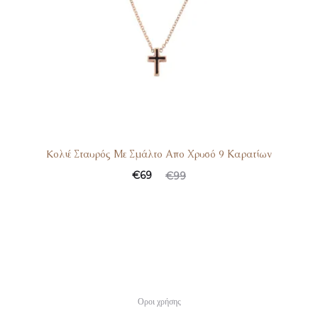
Koλιέ Σταυρός Με Σμάλτο Απο Χρυσό 9 Καρατίων
€
69
€
99
Οροι χρήσης