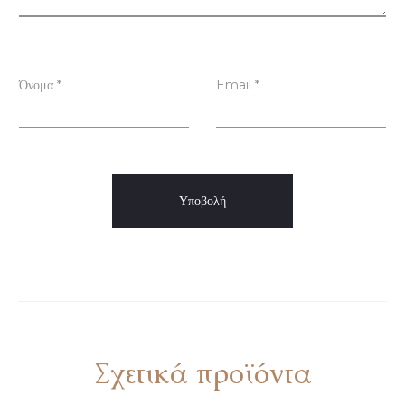
σ
ε
ι
Όνομα
*
Email
*
ς
Σχετικά προϊόντα