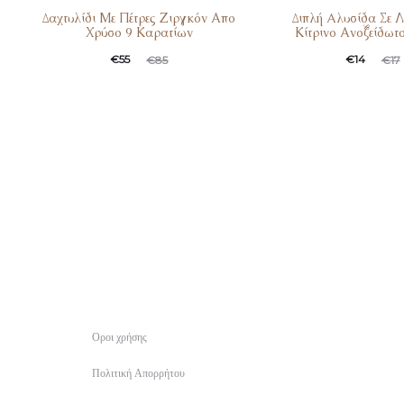
Δαχτυλίδι Με Πέτρες Ζιργκόν Απο
Διπλή Aλυσίδα Σε Λ
Χρύσο 9 Καρατίων
Κίτρινο Ανοξείδωτ
€
55
€
14
€
85
€
17
Οροι χρήσης
Πολιτική Απορρήτου