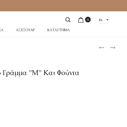
0
EL
ΚΆ
ΑΞΕΣΟΥΆΡ
ΚΑΤΆΣΤΗΜΑ
 Γράμμα ”Μ” Και Φούντα