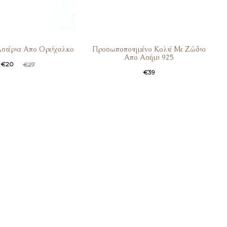
Αστέρια Απο Ορείχαλκο
Προσωποποιημένο Κολιέ Με Ζώδιο
Απο Ασήμι 925
€
20
€
27
€
39