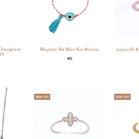
Οικογένεια
Μαρτάκι Με Μάτι Και Φούντα
Δαχτυλίδι 
25
€
5
38% OFF
26% OFF