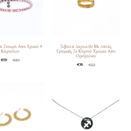
Mε Σταυρό Απο Χρυσό 9
Σεβαλιέ Δαχτυλίδι Με Διπλές
Καρατίων
Γραμμές Σε Κίτρινο Χρώμα Απο
Ορείχαλκο
€
59
€
89
€
18
€
22