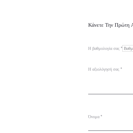
Α
Κάνετε Την Πρώτη Α
ξ
ι
Η βαθμολογία σας
*
ο
λ
Η αξιολόγησή σας
*
ο
γ
ή
σ
Όνομα
*
ε
ι