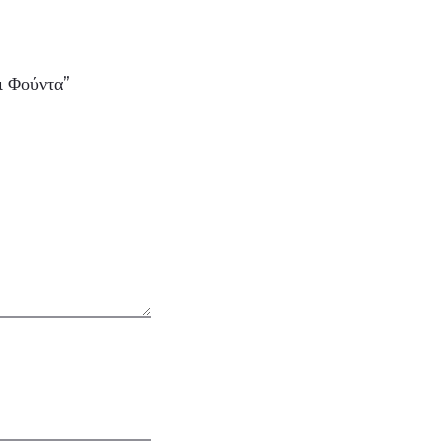
ι Φούντα”