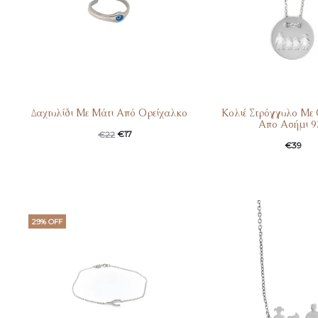
Δαχτυλίδι Με Μάτι Από Ορείχαλκο
Κολιέ Στρόγγυλο Με 
Απο Ασήμι 9
€
17
€
22
€
39
29% OFF