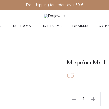
Free shipping for orders over 39 €
Σ
ΓΙΑ ΤΗ ΝΟΝΆ
ΓΙΑ ΤΗ ΜΑΜΆ
ΓΥΝΑΙΚΕΊΑ
ΑΝΤΡΙ
Μαρτάκι Με Το
€
5