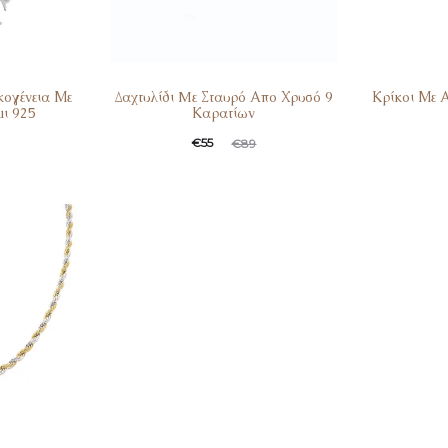
ογένεια Με
Δαχτυλίδι Mε Σταυρό Απο Χρυσό 9
Κρίκοι Με 
ι 925
Καρατίων
€
55
€
89