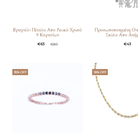
Βραχιόλι Πέταλο Απο Λευκό Χρυσό
Προσωποποιημένη Οικ
9 Καρατίων
Σκύλο Απο Ασήμ
€
63
€
43
€
89
35% OFF
18% OFF