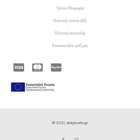
Τρόποι Πληρωμής
Πολιτική cookie (ΕΕ)
Πολιτική αποστολής
Επικοινωνήστε μαζί μας
© 2021, dotjewels.gr
F
I