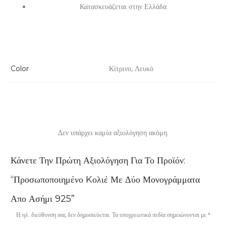
Κατασκευάζεται στην Ελλάδα
Color
Κίτρινο, Λευκό
Δεν υπάρχει καμία αξιολόγηση ακόμη.
Α
Κάνετε Την Πρώτη Αξιολόγηση Για Το Προϊόν:
ξ
“Προσωποποιημένο Kολιέ Με Δύο Μονογράμματα
ι
Απο Ασήμι 925”
ο
Η ηλ. διεύθυνση σας δεν δημοσιεύεται.
Τα υποχρεωτικά πεδία σημειώνονται με
*