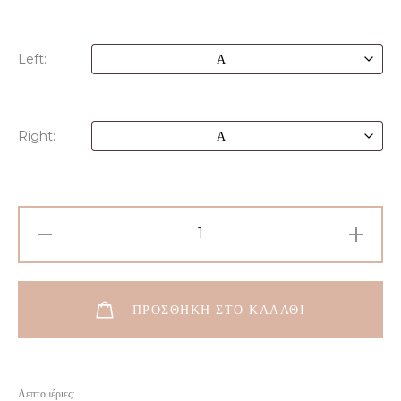
Left:
Right:
Προσωποποιημένο
Kολιέ
Με
Δύο
ΠΡΟΣΘΉΚΗ ΣΤΟ ΚΑΛΆΘΙ
Μονογράμματα
Απο
Ασήμι
Λεπτομέριες: