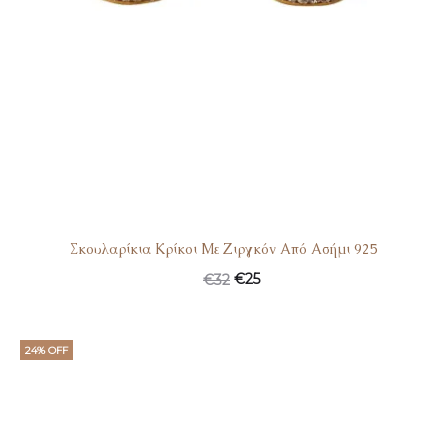
Σκουλαρίκια Κρίκοι Με Ζιργκόν Από Ασήμι 925
€
25
€
32
24% OFF