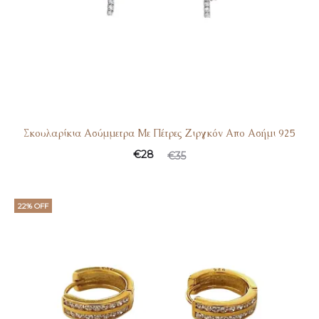
Σκουλαρίκια Ασύμμετρα Με Πέτρες Ζιργκόν Απο Ασήμι 925
€
28
€
35
22% OFF