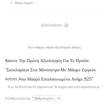
Μαύρο Ζιργκόν
Αξιολογήσεις
0
Δεν υπάρχει καμία αξιολόγηση ακόμη.
Α
Κάνετε Την Πρώτη Αξιολόγηση Για Το Προϊόν:
ξ
“Σκουλαρίκια Στικ Μονόπετρα Με Μάυρο Ζιργκόν
ι
4mm Aπο Μαύρό Επιπλατινωμένο Ασήμι 925”
ο
Η ηλ. διεύθυνση σας δεν δημοσιεύεται.
Τα υποχρεωτικά πεδία σημειώνονται με
*
λ
Η βαθμολογία σας
*
ο