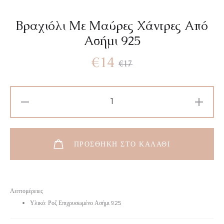
Βραχιόλι Με Μαύρες Χάντρες Από
Ασήμι 925
Original
Η
€
14
€
17
τρέχουσα
price
Βραχιόλι
Με
τιμή
was:
Μαύρες
Χάντρες
είναι:
€17.
ΠΡΟΣΘΉΚΗ ΣΤΟ ΚΑΛΆΘΙ
Από
Ασήμι
€14.
925
Λεπτομέρειες
ποσότητα
Υλικό: Ροζ Επιχρυσωμένο Ασήμι 925