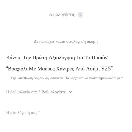
Αξιολογήσεις
0
Δεν υπάρχει καμία αξιολόγηση ακόμη.
Α
Κάνετε Την Πρώτη Αξιολόγηση Για Το Προϊόν:
ξ
“Βραχιόλι Με Μαύρες Χάντρες Από Ασήμι 925”
ι
Η ηλ. διεύθυνση σας δεν δημοσιεύεται.
Τα υποχρεωτικά πεδία σημειώνονται με
*
ο
Η βαθμολογία σας
*
λ
ο
Η αξιολόγησή σας
*
γ
ή