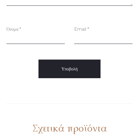
σ
ε
ι
Όνομα
*
Email
*
ς
Σχετικά προϊόντα