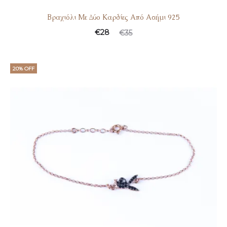
Βραχιόλι Με Δύο Καρδίες Από Ασήμι 925
Original
Η
€
28
€
35
τρέχουσα
price
τιμή
was:
20% OFF
είναι:
€35.
€28.