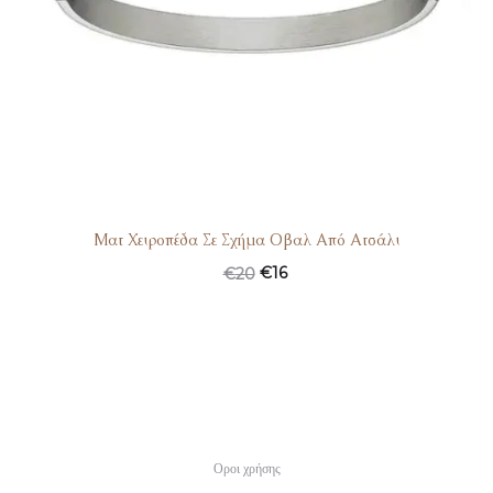
Ματ Χειροπέδα Σε Σχήμα Οβαλ Από Ατσάλι
Original
Η
€
16
€
20
price
τρέχουσα
was:
τιμή
€20.
είναι:
€16.
Οροι χρήσης