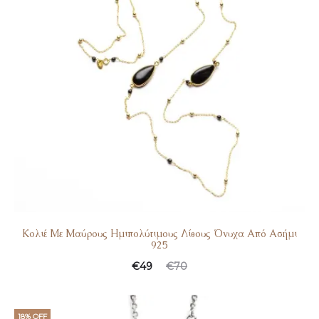
Κολιέ Με Μαύρους Ημιπολύτιμους Λίθους Όνυχα Από Ασήμι
925
€
49
€
70
18% OFF