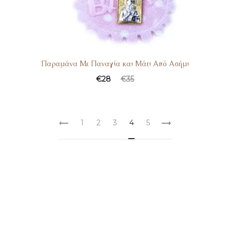
Παραμάνα Με Παναγία και Μάτι Από Ασήμι
€
28
€
35
1
2
3
4
5