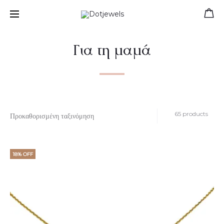
Free shipping for orders over 39 €
Για τη μαμά
65 products
18% OFF