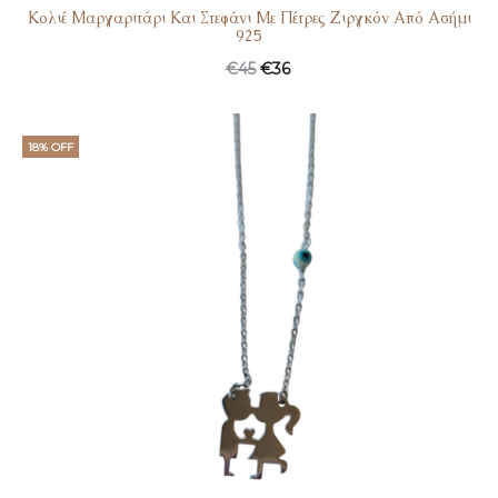
Κολιέ Μαργαριτάρι Και Στεφάνι Με Πέτρες Ζιργκόν Από Ασήμι
925
€
45
€
36
18% OFF