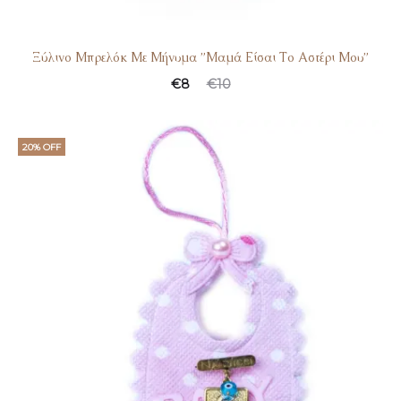
Ξύλινο Μπρελόκ Με Μήνυμα ”Μαμά Είσαι Το Αστέρι Μου”
€
8
€
10
20% OFF