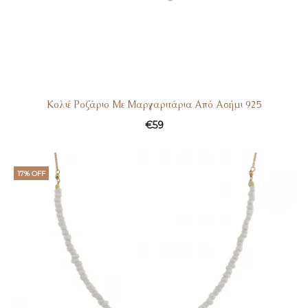
Κολιέ Ροζάριο Με Μαργαριτάρια Από Ασήμι 925
€
59
17% OFF