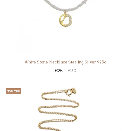
White Stone Necklace Sterling Silver 925o
€
25
€
30
30% OFF