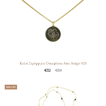
Κολιέ Στρόγγυλο Οικογένεια Απο Ασήμι 925
€
32
€
39
30% OFF