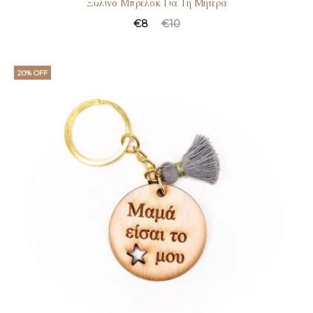
Ξύλινο Μπρελόκ Για Τη Μητέρα
€
8
€
10
20% OFF