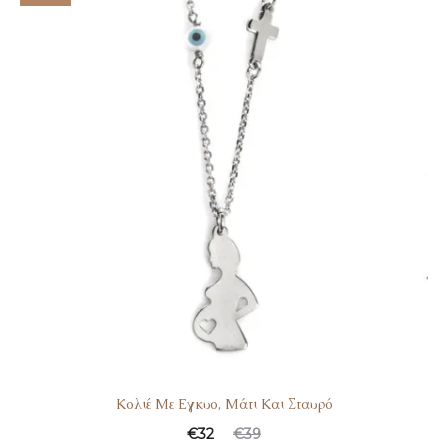
Kολιέ Mε Eγκυο, Mάτι Kαι Σταυρό
€
32
€
39