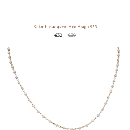
Kολιε Ερωτευμένοι Απο Ασήμι 925
€
32
€
39