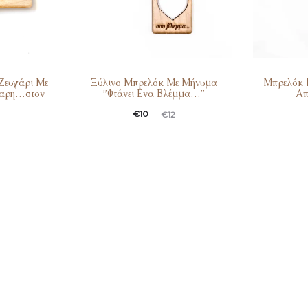
Ζευγάρι Με
Ξύλινο Μπρελόκ Με Μήνυμα
Μπρελόκ 
χαρη…στον
”Φτάνει Ενα Βλέμμα…”
Απ
€
10
€
12