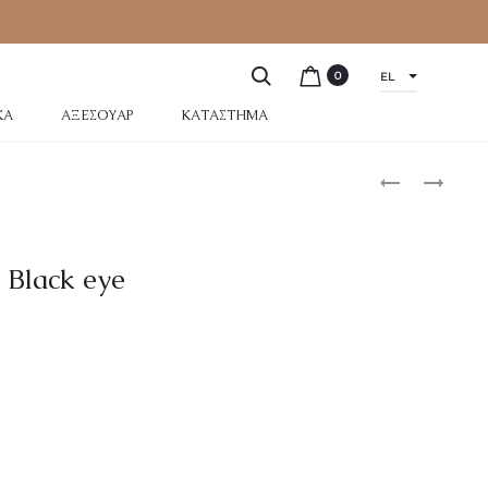
0
EL
ΚΆ
ΑΞΕΣΟΥΆΡ
ΚΑΤΆΣΤΗΜΑ
 Black eye