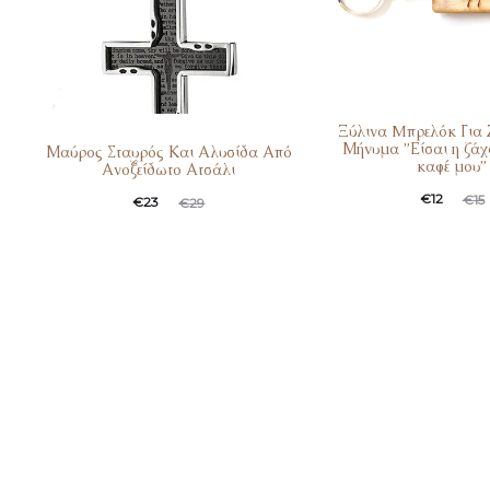
Ξύλινα Mπρελόκ Για 
Μήνυμα ”Είσαι η ζά
Μαύρος Σταυρός Και Αλυσίδα Από
καφέ μου”
Ανοξείδωτο Ατσάλι
€
12
€
15
€
23
€
29