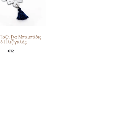
Παζλ Για Μπαμπάδες
ό Πλεξιγκλάς
€
12