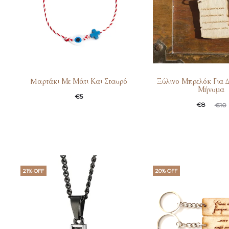
Mαρτάκι Με Μάτι Και Σταυρό
Ξύλινο Μπρελόκ Για 
Μήνυμα
€
5
€
8
€
10
21% OFF
20% OFF