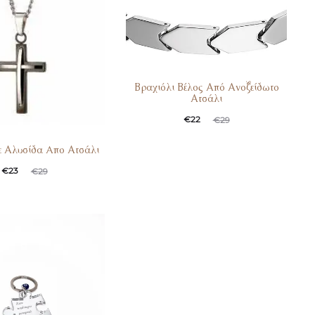
Βραχιόλι Βέλος Από Ανοξείδωτο
Ατσάλι
€
22
€
29
ε Αλυσίδα Aπο Ατσάλι
€
23
€
29