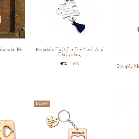
Δάσκαλο Με
Mπρελόκ Πάζλ Για Τον Νονό Από
Πλέξιγκλας
€
12
€
15
Σταυρός Μ
17% OFF