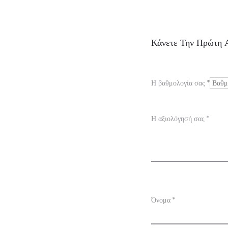
Α
Κάνετε Την Πρώτη 
ξ
ι
Η βαθμολογία σας
*
ο
λ
Η αξιολόγησή σας
*
ο
γ
ή
σ
Όνομα
*
ε
ι