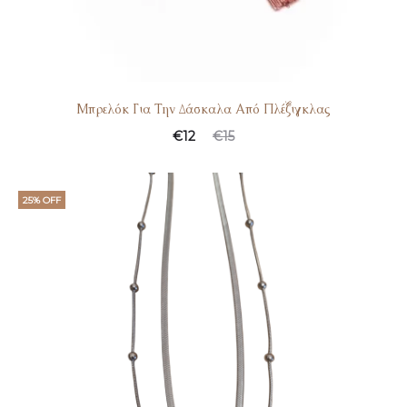
Μπρελόκ Για Την Δάσκαλα Από Πλέξιγκλας
€
12
€
15
25% OFF