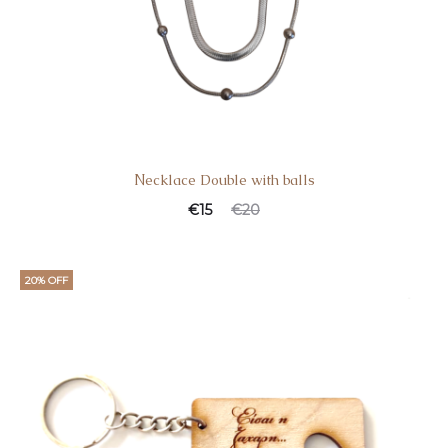
Νecklace Double with balls
€
15
€
20
20% OFF