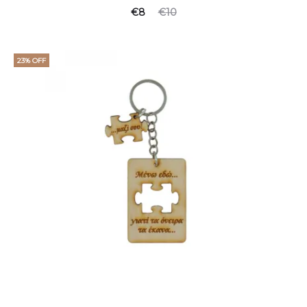
€
8
€
10
23% OFF