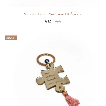
Μπρελόκ Για Τη Νονά Απο Πλέξιγκλας
€
12
€
15
20% OFF