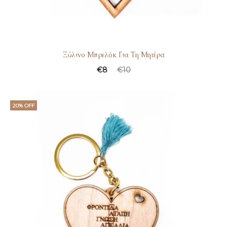
Ξύλινο Μπρελόκ Για Τη Μητέρα
€
8
€
10
20% OFF