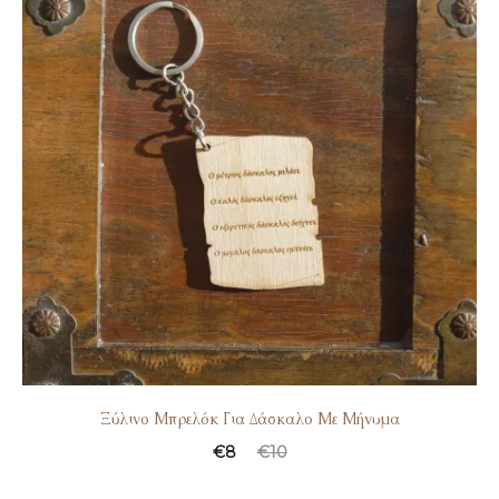
Ξύλινο Μπρελόκ Για Δάσκαλο Με Μήνυμα
€
8
€
10