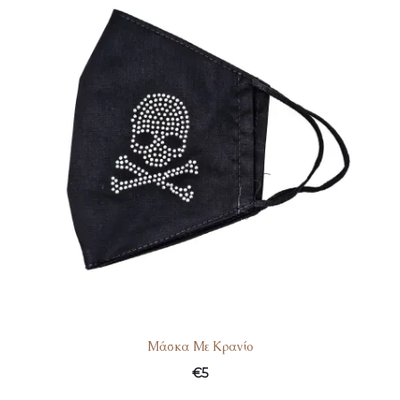
Μάσκα Με Κρανίο
€
5