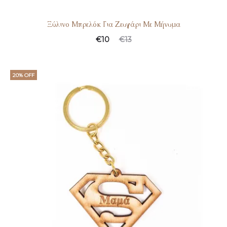
Ξύλινο Μπρελόκ Για Ζευγάρι Με Μήνυμα
€
10
€
13
20% OFF