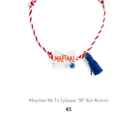
Μαρτάκι Με Το Γράμμα ”Μ” Και Φούντα
€
5