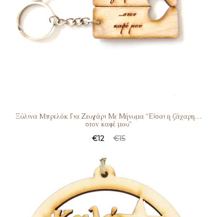
Ξύλινα Mπρελόκ Για Ζευγάρι Με Μήνυμα ”Είσαι η ζάχαρη…
στον καφέ μου”
€
12
€
15