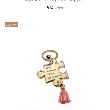
Μπρελόκ Για Τη Γιαγιά Από Πλέξιγκλας
€
12
€
15
20% OFF