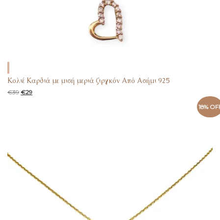
Κολιέ Καρδιά με μισή μεριά ζιργκόν Από Ασήμι 925
€
39
€
29
18% OF