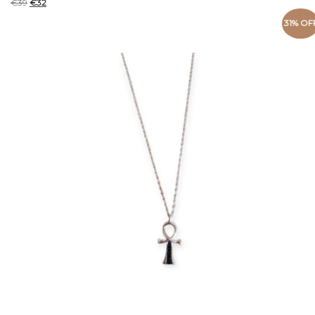
€
39
€
32
31% OF