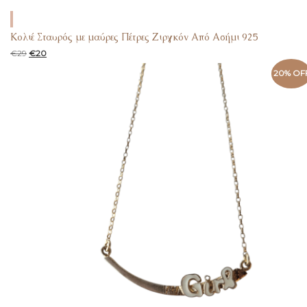
Κολιέ Σταυρός με μαύρες Πέτρες Ζιργκόν Από Ασήμι 925
€
29
€
20
20% OF