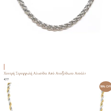
Χοντρή Στρογγυλή Αλυσίδα Από Ανοξείδωτο Ατσάλι
€
17
18% OF