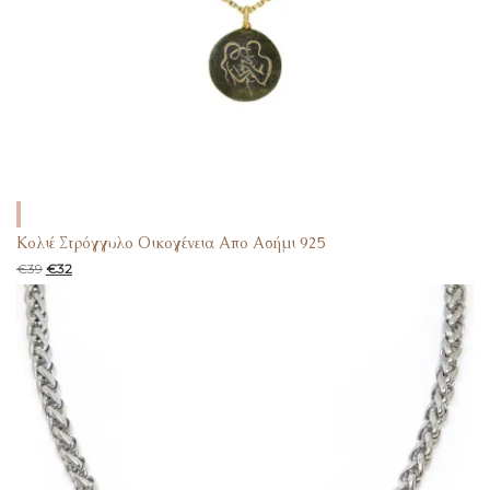
Κολιέ Στρόγγυλο Οικογένεια Απο Ασήμι 925
€
39
€
32