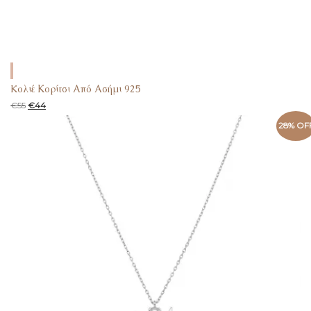
Koλιέ Κορίτσι Από Ασήμι 925
€
55
€
44
28% OF