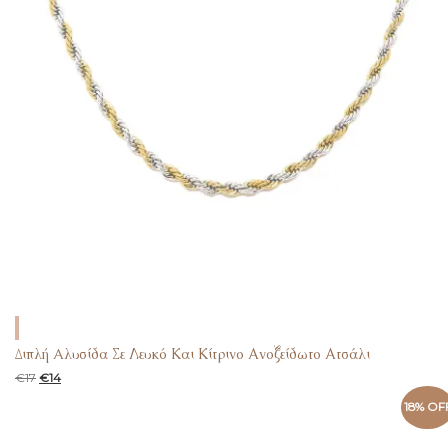
Διπλή Aλυσίδα Σε Λευκό Και Κίτρινο Ανοξείδωτο Ατσάλι
€
17
€
14
18% OF