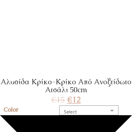
Αλυσίδα Κρίκο-Κρίκο Από Ανοξείδωτο
Ατσάλι 50cm
€
15
€
12
Color