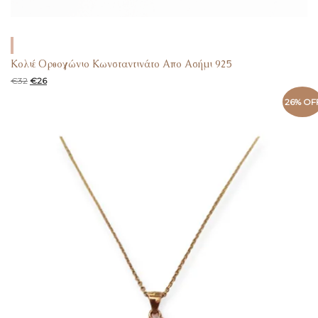
Κολιέ Ορθογώνιο Κωνσταντινάτο Απο Ασήμι 925
€
32
€
26
26% OF