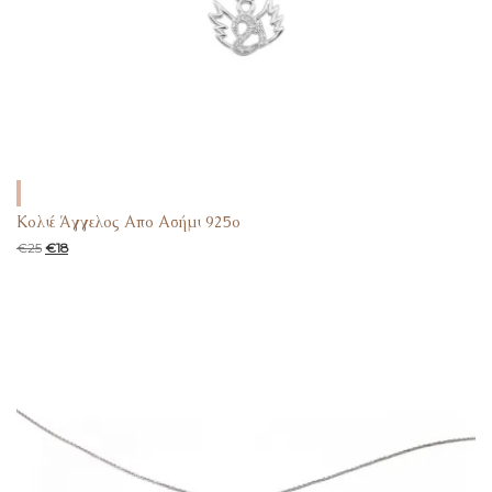
Κολιέ Άγγελος Απο Ασήμι 925ο
€
25
€
18