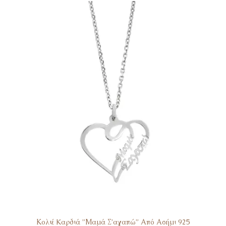
was:
τιμή
€30.
είναι:
€15.
Κολιέ Kαρδιά ”Μαμά Σ’αγαπώ” Από Ασήμι 925