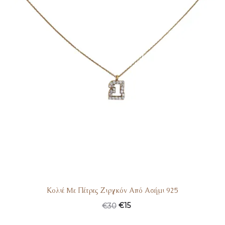
Κολιέ Mε Πέτρες Ζιργκόν Από Ασήμι 925
Original
Η
€
15
€
30
price
τρέχουσα