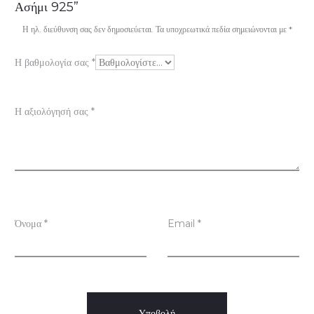
ι
Ασήμι 925”
ο
Η ηλ. διεύθυνση σας δεν δημοσιεύεται.
Τα υποχρεωτικά πεδία σημειώνονται με
*
λ
Η βαθμολογία σας
*
ο
γ
Η αξιολόγησή σας
*
ή
σ
ε
ι
ς
Όνομα
*
Email
*