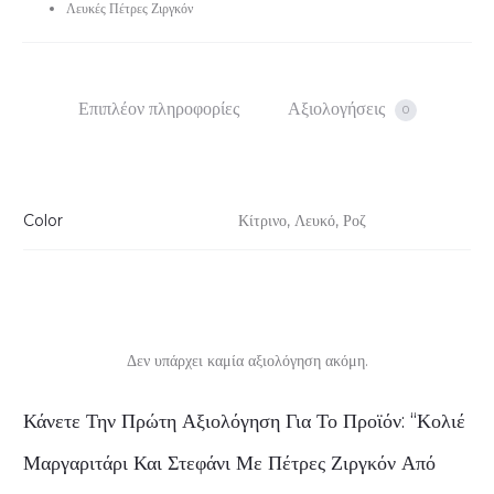
Λευκές Πέτρες Ζιργκόν
925
ποσότητα
Επιπλέον πληροφορίες
Αξιολογήσεις
0
Color
Κίτρινο, Λευκό, Ροζ
Δεν υπάρχει καμία αξιολόγηση ακόμη.
Α
Κάνετε Την Πρώτη Αξιολόγηση Για Το Προϊόν: “Κολιέ
ξ
Μαργαριτάρι Και Στεφάνι Με Πέτρες Ζιργκόν Από