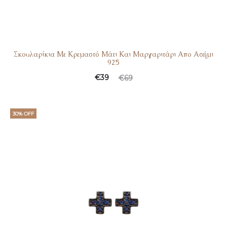
Σκουλαρίκια Με Κρεμαστό Μάτι Και Μαργαριτάρι Απο Ασήμι
925
Original
Η
€
39
€
69
τρέχουσα
price
τιμή
was:
30% OFF
είναι:
€69.
€39.