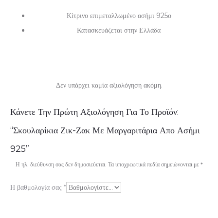
Κίτρινο επιμεταλλωμένο ασήμι 925ο
Κατασκευάζεται στην Ελλάδα
Δεν υπάρχει καμία αξιολόγηση ακόμη.
Α
Κάνετε Την Πρώτη Αξιολόγηση Για Το Προϊόν:
ξ
“Σκουλαρίκια Ζικ-Ζακ Με Μαργαριτάρια Απο Ασήμι
ι
925”
ο
Η ηλ. διεύθυνση σας δεν δημοσιεύεται.
Τα υποχρεωτικά πεδία σημειώνονται με
*
λ
Η βαθμολογία σας
*
ο
γ