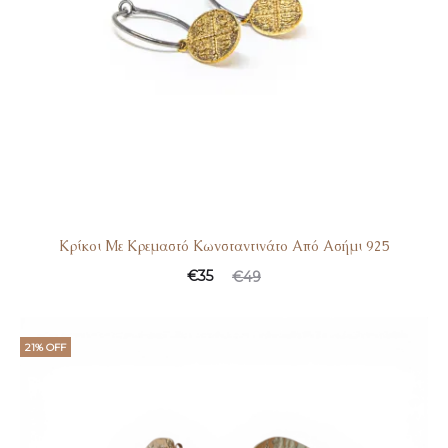
Κρίκοι Με Κρεμαστό Κωνσταντινάτο Από Ασήμι 925
Original
Η
€
35
€
49
τρέχουσα
price
τιμή
was:
21% OFF
είναι:
€49.
€35.