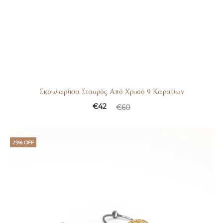
Σκουλαρίκια Σταυρός Από Χρυσό 9 Καρατίων
Original
Η
€
42
€
60
τρέχουσα
price
τιμή
was:
29% OFF
είναι:
€60.
€42.