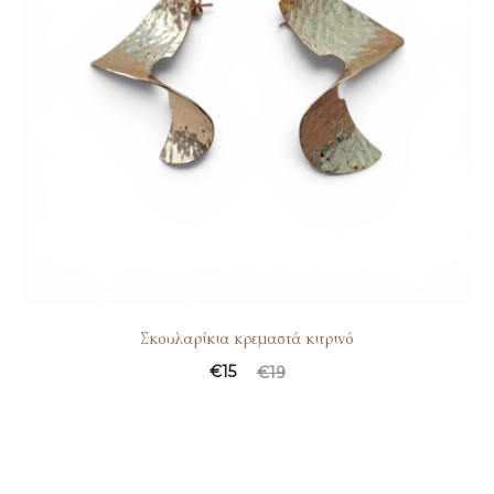
Σκουλαρίκια κρεμαστά κιτρινό
Original
Η
€
15
€
19
τρέχουσα
price
τιμή
was:
είναι:
€19.