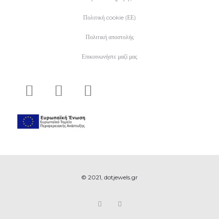
Πολιτική cookie (ΕΕ)
Πολιτική αποστολής
Επικοινωνήστε μαζί μας
© 2021, dotjewels.gr
F
I
a
n
c
s