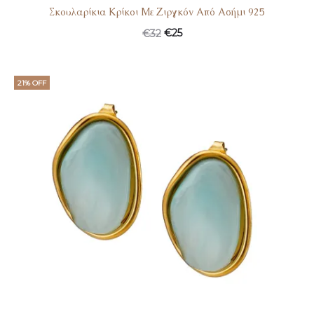
Σκουλαρίκια Κρίκοι Με Ζιργκόν Από Ασήμι 925
€
25
€
32
21% OFF