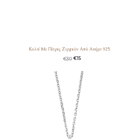
Κολιέ Mε Πέτρες Ζιργκόν Από Ασήμι 925
€
15
€
30