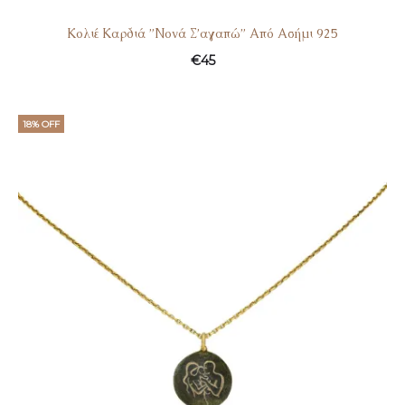
Κολιέ Καρδιά ”Νονά Σ’αγαπώ” Από Ασήμι 925
€
45
18% OFF