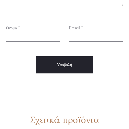
σ
ε
ι
Όνομα
*
Email
*
ς
Σχετικά προϊόντα