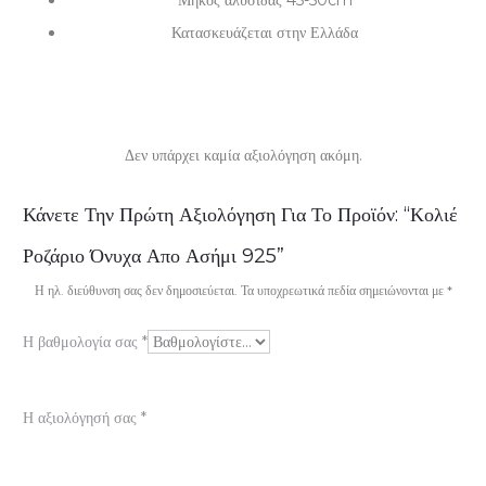
Μήκος αλυσίδας 45-50cm
Κατασκευάζεται στην Ελλάδα
Δεν υπάρχει καμία αξιολόγηση ακόμη.
Α
Κάνετε Την Πρώτη Αξιολόγηση Για Το Προϊόν: “Κολιέ
ξ
Ροζάριο Όνυχα Απο Ασήμι 925”
ι
Η ηλ. διεύθυνση σας δεν δημοσιεύεται.
Τα υποχρεωτικά πεδία σημειώνονται με
*
ο
Η βαθμολογία σας
*
λ
ο
Η αξιολόγησή σας
*
γ
ή