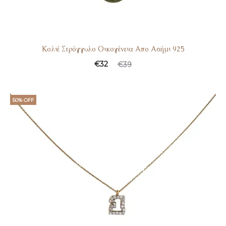
Κολιέ Στρόγγυλο Οικογένεια Απο Ασήμι 925
€
32
€
39
50% OFF