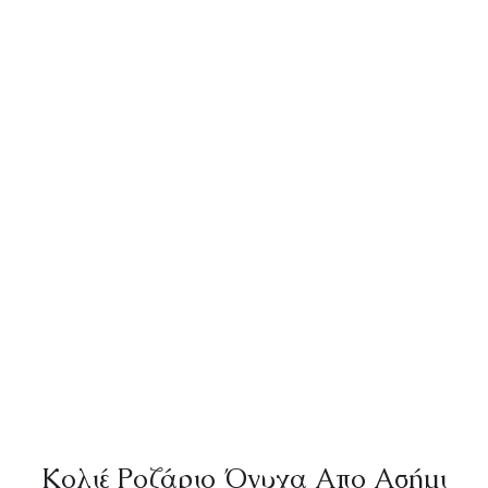
Κολιέ Ροζάριο Όνυχα Απο Ασήμι