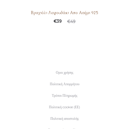
Βραχιόλι Λαγουδάκι Απο Ασήμι 925
Original
Η
€
39
€
49
τρέχουσα
price
τιμή
was:
είναι:
€49.
€39.
Οροι χρήσης
Πολιτική Απορρήτου
Τρόποι Πληρωμής
Πολιτική cookie (ΕΕ)
Πολιτική αποστολής