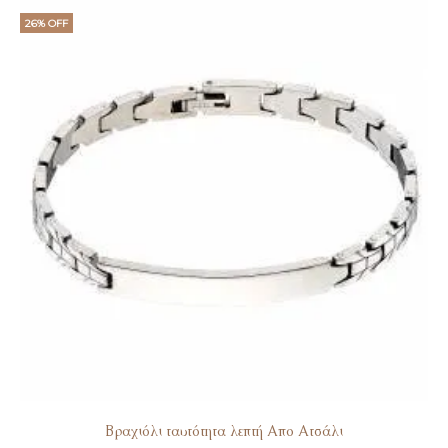
τιμή
was:
26% OFF
είναι:
€89.
€63.
Βραχιόλι ταυτότητα λεπτή Απο Ατσάλι