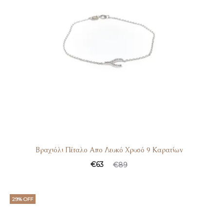
Βραχιόλι Πέταλο Απο Λευκό Χρυσό 9 Καρατίων
Original
Η
€
63
€
89
τρέχουσα
price
τιμή
was:
29% OFF
είναι:
€89.