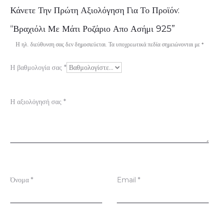
Α
Κάνετε Την Πρώτη Αξιολόγηση Για Το Προϊόν:
ξ
“Βραχιόλι Με Μάτι Ροζάριο Απο Ασήμι 925”
ι
Η ηλ. διεύθυνση σας δεν δημοσιεύεται.
Τα υποχρεωτικά πεδία σημειώνονται με
*
ο
Η βαθμολογία σας
*
λ
ο
Η αξιολόγησή σας
*
γ
ή
σ
ε
ι
Όνομα
*
Email
*
ς