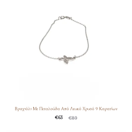
€63.
Βραχιόλι Με Πεταλούδα Από Λευκό Χρυσό 9 Καρατίων
Original
Η
€
63
€
89
τρέχουσα
price