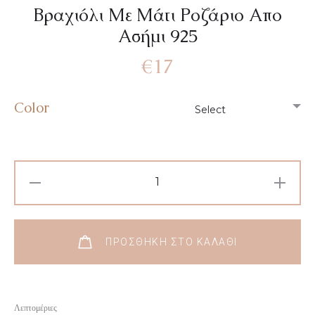
Βραχιόλι Με Μάτι Ροζάριο Απο
Ασήμι 925
€
17
Color
Βραχιόλι
Με
Μάτι
Ροζάριο
ΠΡΟΣΘΉΚΗ ΣΤΟ ΚΑΛΆΘΙ
Απο
Ασήμι
925
Λεπτομέριες
ποσότητα