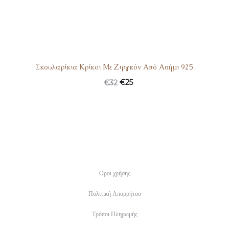
Σκουλαρίκια Κρίκοι Με Ζιργκόν Από Ασήμι 925
€
25
€
32
Οροι χρήσης
Πολιτική Απορρήτου
Τρόποι Πληρωμής