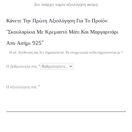
Δεν υπάρχει καμία αξιολόγηση ακόμη.
Α
Κάνετε Την Πρώτη Αξιολόγηση Για Το Προϊόν:
ξ
“Σκουλαρίκια Με Κρεμαστό Μάτι Και Μαργαριτάρι
ι
Απο Ασήμι 925”
ο
Η ηλ. διεύθυνση σας δεν δημοσιεύεται.
Τα υποχρεωτικά πεδία σημειώνονται με
*
λ
Η βαθμολογία σας
*
ο
γ
Η αξιολόγησή σας
*
ή
σ
ε
ι