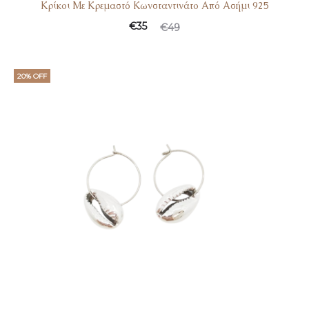
Κρίκοι Με Κρεμαστό Κωνσταντινάτο Από Ασήμι 925
€
35
€
49
20% OFF