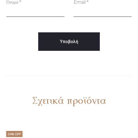
ς
Όνομα
*
Email
*
Σχετικά προϊόντα
24% OFF