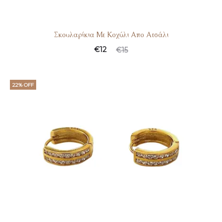
Σκουλαρίκια Με Κοχύλι Απο Ατσάλι
€
12
€
15
22% OFF