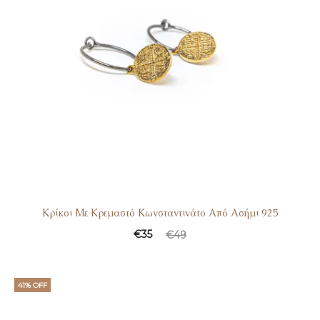
Κρίκοι Με Κρεμαστό Κωνσταντινάτο Από Ασήμι 925
€
35
€
49
41% OFF