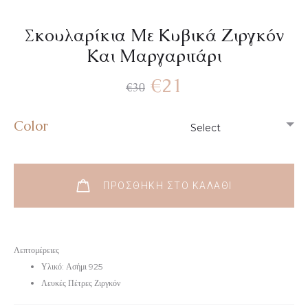
Σκουλαρίκια Με Κυβικά Ζιργκόν
Και Μαργαριτάρι
€
21
€
30
Color
ΠΡΟΣΘΉΚΗ ΣΤΟ ΚΑΛΆΘΙ
Λεπτομέρειες
Υλικό: Ασήμι 925
Λευκές Πέτρες Ζιργκόν