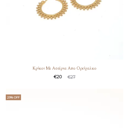
Κρίκοι Με Αστέρια Απο Ορείχαλκο
€
20
€
27
29% OFF