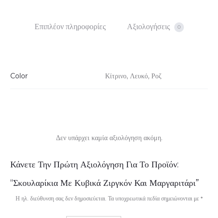
Επιπλέον πληροφορίες
Αξιολογήσεις
0
Color
Κίτρινο, Λευκό, Ροζ
Δεν υπάρχει καμία αξιολόγηση ακόμη.
Α
Κάνετε Την Πρώτη Αξιολόγηση Για Το Προϊόν:
ξ
“Σκουλαρίκια Με Κυβικά Ζιργκόν Και Μαργαριτάρι”
ι
Η ηλ. διεύθυνση σας δεν δημοσιεύεται.
Τα υποχρεωτικά πεδία σημειώνονται με
*
ο