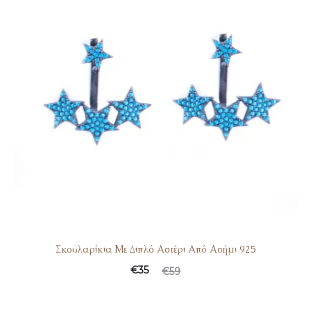
Σκουλαρίκια Με Διπλό Αστέρι Από Ασήμι 925
€
35
€
59