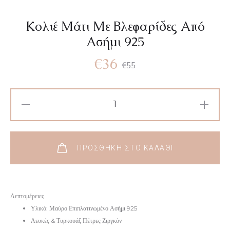
Κολιέ Μάτι Με Βλεφαρίδες Από
Ασήμι 925
Original
Η
€
36
€
55
τρέχουσα
price
Κολιέ
Μάτι
τιμή
was:
Με
Βλεφαρίδες
είναι:
€55.
ΠΡΟΣΘΉΚΗ ΣΤΟ ΚΑΛΆΘΙ
Από
Ασήμι
€36.
925
Λεπτομέρειες
ποσότητα
Υλικό: Μαύρο Επιπλατινωμένο Ασήμι 925
Λευκές & Τυρκουάζ Πέτρες Ζιργκόν