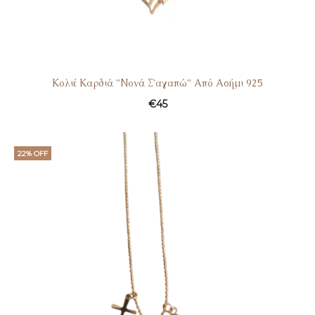
Κολιέ Καρδιά ”Νονά Σ’αγαπώ” Από Ασήμι 925
€
45
22% OFF