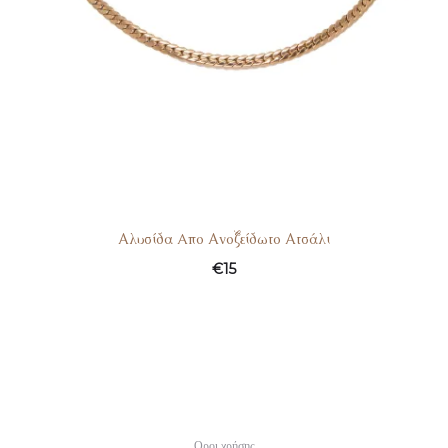
Αλυσίδα Aπο Ανοξείδωτο Ατσάλι
€
15
Οροι χρήσης