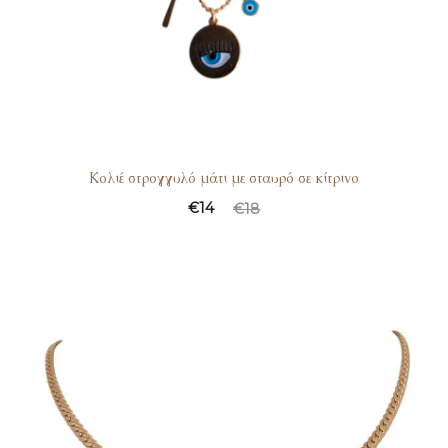
Κολιέ στρογγυλό μάτι με σταυρό σε κίτρινο
Original
Η
€
14
€
18
τρέχουσα
price
τιμή
was:
είναι:
€18.
€14.