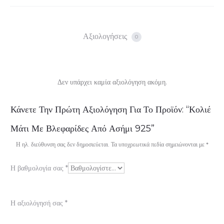
Αξιολογήσεις
0
Δεν υπάρχει καμία αξιολόγηση ακόμη.
Α
Κάνετε Την Πρώτη Αξιολόγηση Για Το Προϊόν: “Κολιέ
ξ
Μάτι Με Βλεφαρίδες Από Ασήμι 925”
ι
Η ηλ. διεύθυνση σας δεν δημοσιεύεται.
Τα υποχρεωτικά πεδία σημειώνονται με
*
ο
Η βαθμολογία σας
*
λ
ο
Η αξιολόγησή σας
*
γ