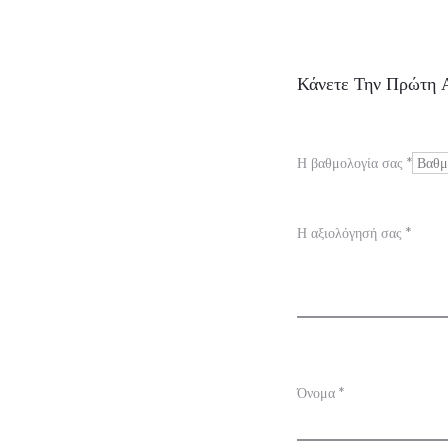
Α
Κάνετε Την Πρώτη Α
ξ
ι
Η βαθμολογία σας
*
ο
λ
Η αξιολόγησή σας
*
ο
γ
ή
σ
Όνομα
*
ε
ι