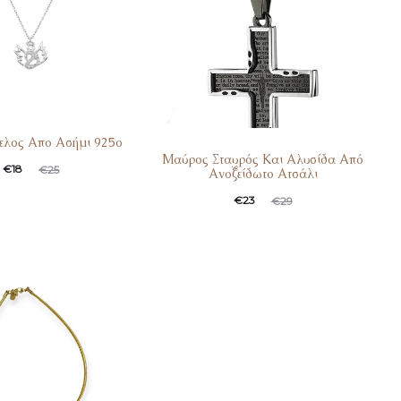
ελος Απο Ασήμι 925ο
Μαύρος Σταυρός Και Αλυσίδα Από
€
18
€
25
Ανοξείδωτο Ατσάλι
€
23
€
29