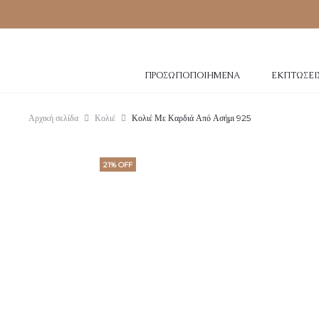
ΠΡΟΣΩΠΟΠΟΙΗΜΈΝΑ
ΕΚΠΤΏΣΕΙ
Αρχική σελίδα
Κολιέ
Κολιέ Με Καρδιά Από Ασήμι 925
21% OFF