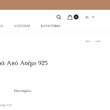
0
EL
ΚΆ
ΑΞΕΣΟΥΆΡ
ΚΑΤΆΣΤΗΜΑ
ιά Από Ασήμι 925
Εξαντλημένο
Ασήμι 925