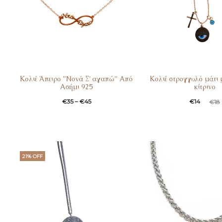
Κολιέ Άπειρο ”Nονά Σ’ αγαπώ” Από
Κολιέ στρογγυλό μάτι 
Ασήμι 925
κίτρινο
€
35
–
€
45
€
14
€
18
21% OFF