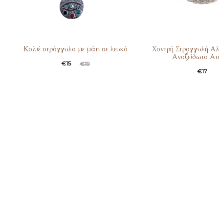
Κολιέ στρόγγυλο με μάτι σε λευκό
Χοντρή Στρογγυλή Α
Ανοξείδωτο Ατ
€
15
€
19
€
17