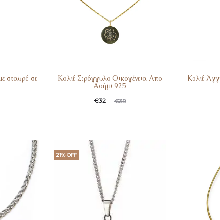
με σταυρό σε
Κολιέ Στρόγγυλο Οικογένεια Απο
Κολιέ Άγγ
Ασήμι 925
€
32
€
39
21% OFF