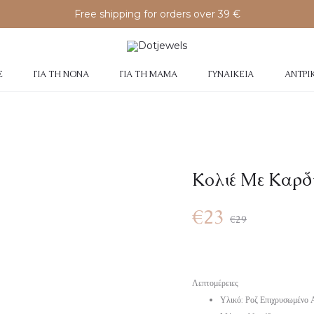
Free shipping for orders over 39 €
Σ
ΓΙΑ ΤΗ ΝΟΝΆ
ΓΙΑ ΤΗ ΜΑΜΆ
ΓΥΝΑΙΚΕΊΑ
ΑΝΤΡΙ
Κολιέ Με Καρδ
€
23
€
29
Λεπτομέρειες
Υλικό: Ροζ Επιχρυσωμένο 