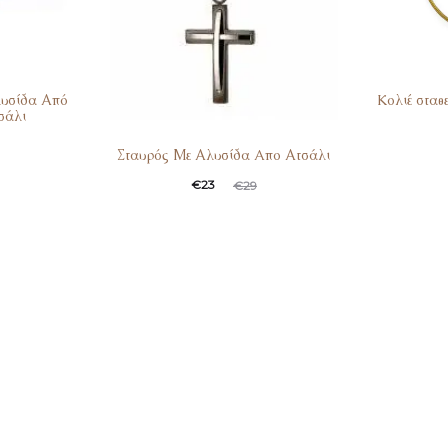
λυσίδα Από
Kολιέ σταθ
σάλι
Σταυρός Με Αλυσίδα Aπο Ατσάλι
€
23
€
29