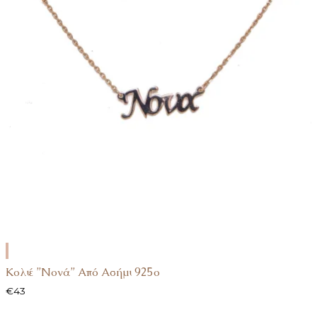
ΕΠΙΛΟΓΉ
Κολιέ ”Νονά” Από Ασήμι 925ο
€
43