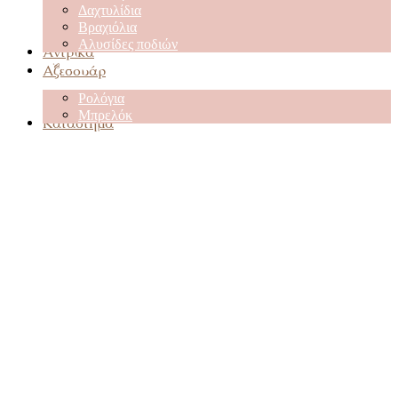
Δαχτυλίδια
Βραχιόλια
Αλυσίδες ποδιών
Αντρικά
Αξεσουάρ
Ρολόγια
Μπρελόκ
Κατάστημα