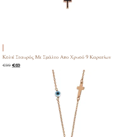
ΠΡΟΣΘΉΚΗ
ΣΤΟ
Koλιέ Σταυρός Με Σμάλτο Απο Χρυσό 9 Καρατίων
ΚΑΛΆΘΙ
Original
Η
€
99
€
69
price
τρέχουσα
was:
τιμή
€99.
είναι:
€69.