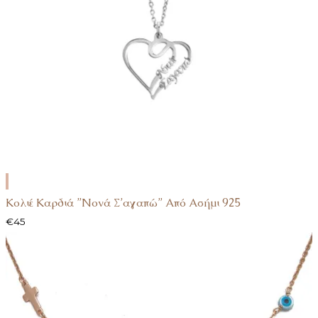
ΕΠΙΛΟΓΉ
Κολιέ Καρδιά ”Νονά Σ’αγαπώ” Από Ασήμι 925
€
45