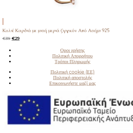
ΠΡΟΣΘΉΚΗ
ΣΤΟ
Κολιέ Καρδιά με μισή μεριά ζιργκόν Από Ασήμι 925
ΚΑΛΆΘΙ
Original
Η
€
39
€
29
price
τρέχουσα
was:
τιμή
Οροι χρήσης
€39.
είναι:
Πολιτική Απορρήτου
€29.
Τρόποι Πληρωμής
Πολιτική cookie (ΕΕ)
Πολιτική αποστολής
Επικοινωνήστε μαζί μας