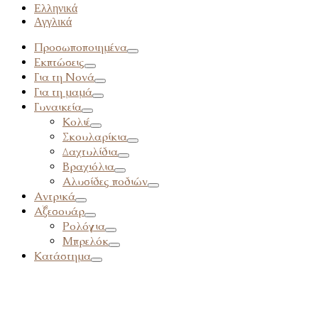
Ελληνικά
Αγγλικά
Προσωποποιημένα
Εκπτώσεις
Για τη Νονά
Για τη μαμά
Γυναικεία
Κολιέ
Σκουλαρίκια
Δαχτυλίδια
Βραχιόλια
Αλυσίδες ποδιών
Αντρικά
Αξεσουάρ
Ρολόγια
Μπρελόκ
Κατάστημα