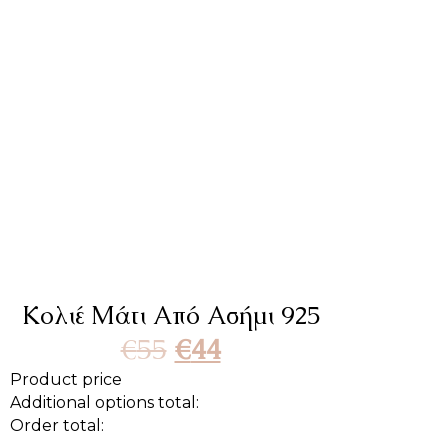
Κολιέ Μάτι Από Ασήμι 925
Original
Η
€
55
€
44
price
τρέχουσα
Product price
Additional options total:
was:
τιμή
Order total: