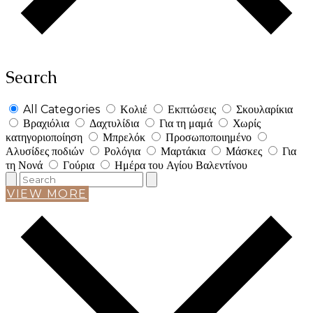
Search
All Categories
Κολιέ
Εκπτώσεις
Σκουλαρίκια
Βραχιόλια
Δαχτυλίδια
Για τη μαμά
Χωρίς
κατηγοριοποίηση
Μπρελόκ
Προσωποποιημένο
Αλυσίδες ποδιών
Ρολόγια
Μαρτάκια
Μάσκες
Για
τη Νονά
Γούρια
Ημέρα του Αγίου Βαλεντίνου
VIEW MORE