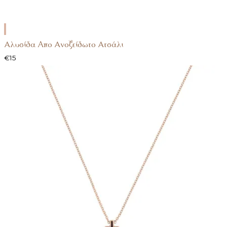
ΕΠΙΛΟΓΉ
Αλυσίδα Aπο Ανοξείδωτο Ατσάλι
€
15