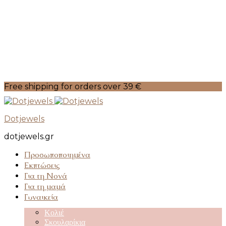
Free shipping for orders over 39 €
Dotjewels
dotjewels.gr
Προσωποποιημένα
Εκπτώσεις
Για τη Νονά
Για τη μαμά
Γυναικεία
Κολιέ
Σκουλαρίκια