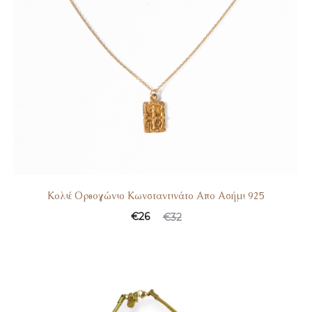
Κολιέ Ορθογώνιο Κωνσταντινάτο Απο Ασήμι 925
€
26
€
32