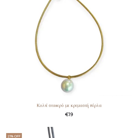
Kολιέ σταθερό με κρεμαστή πέρλα
€
19
21% OFF