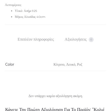
Λεπτομέρειες
Υλικό: Ασήμι 925
Μήκος Αλυσίδας 40cm
Επιπλέον πληροφορίες
Αξιολογήσεις
0
Color
Κίτρινο, Λευκό, Ροζ
Δεν υπάρχει καμία αξιολόγηση ακόμη.
Α
Κάνετε Την Πρώτη Αξιολόγηση Για Το Προϊόν: “Κολιέ