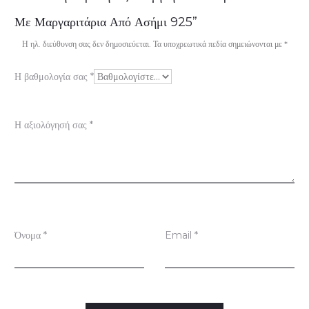
ξ
Με Μαργαριτάρια Από Ασήμι 925”
ι
Η ηλ. διεύθυνση σας δεν δημοσιεύεται.
Τα υποχρεωτικά πεδία σημειώνονται με
*
ο
Η βαθμολογία σας
*
λ
ο
Η αξιολόγησή σας
*
γ
ή
σ
ε
ι
Όνομα
*
Email
*
ς