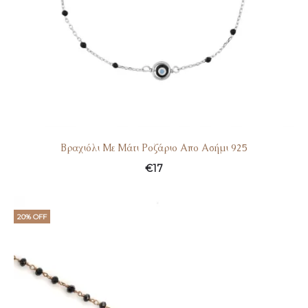
Βραχιόλι Με Μάτι Ροζάριο Απο Ασήμι 925
€
17
20% OFF