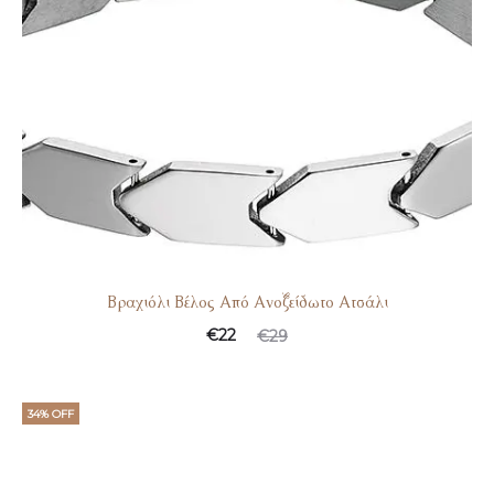
Βραχιόλι Βέλος Από Ανοξείδωτο Ατσάλι
€
22
€
29
34% OFF