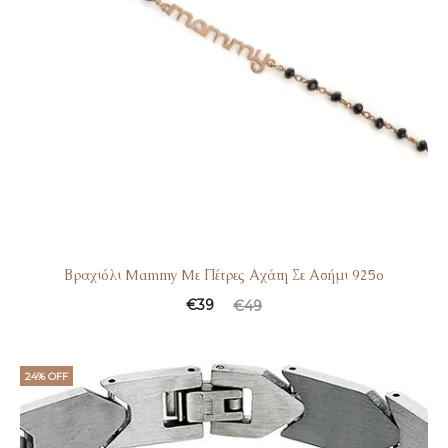
Βραχιόλι Mammy Mε Πέτρες Αχάτη Σε Ασήμι 925ο
€
39
€
49
24% OFF