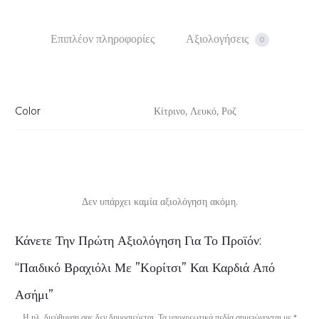
Επιπλέον πληροφορίες
Αξιολογήσεις
0
Color
Κίτρινο, Λευκό, Ροζ
Δεν υπάρχει καμία αξιολόγηση ακόμη.
Α
Κάνετε Την Πρώτη Αξιολόγηση Για Το Προϊόν:
ξ
“Παιδικό Βραχιόλι Με ”κορίτσι” Και Καρδιά Από
ι
Ασήμι”
ο
Η ηλ. διεύθυνση σας δεν δημοσιεύεται.
Τα υποχρεωτικά πεδία σημειώνονται με
*