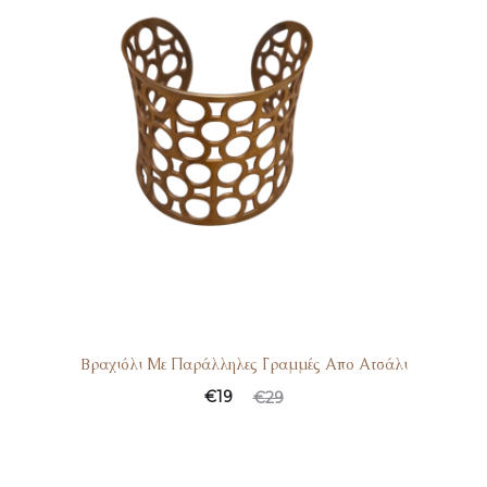
Bραχιόλι Με Παράλληλες Γραμμές Απο Ατσάλι
€
19
€
29