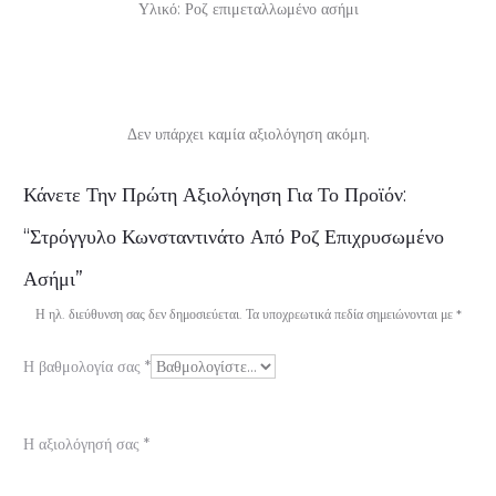
Υλικό: Ροζ επιμεταλλωμένο ασήμι
Δεν υπάρχει καμία αξιολόγηση ακόμη.
Α
Κάνετε Την Πρώτη Αξιολόγηση Για Το Προϊόν:
ξ
“Στρόγγυλο Κωνσταντινάτο Από Ροζ Επιχρυσωμένο
ι
Ασήμι”
ο
Η ηλ. διεύθυνση σας δεν δημοσιεύεται.
Τα υποχρεωτικά πεδία σημειώνονται με
*
λ
Η βαθμολογία σας
*
ο
γ
Η αξιολόγησή σας
*
ή