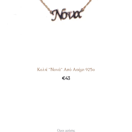
Κολιέ ”Νονά” Από Ασήμι 925ο
€
43
Οροι χρήσης