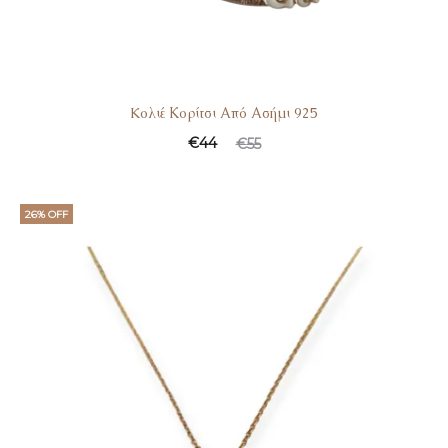
Koλιέ Κορίτσι Από Ασήμι 925
€
44
€
55
26% OFF