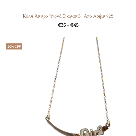
Κολιέ Άπειρο ”Nονά Σ’ αγαπώ” Από Ασήμι 925
€
35
–
€
45
20% OFF