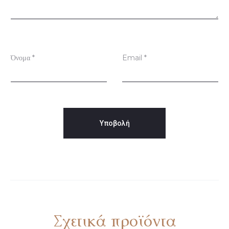
σ
ε
ι
ς
Όνομα
*
Email
*
Σχετικά προϊόντα