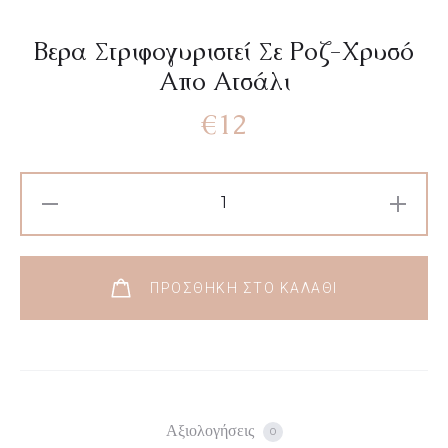
Βερα Στριφογυριστεί Σε Ροζ-Χρυσό
Απο Ατσάλι
€
12
ΠΡΟΣΘΉΚΗ ΣΤΟ ΚΑΛΆΘΙ
Αξιολογήσεις
0