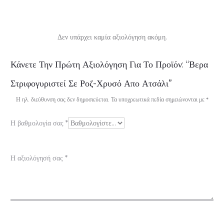
Δεν υπάρχει καμία αξιολόγηση ακόμη.
Α
Κάνετε Την Πρώτη Αξιολόγηση Για Το Προϊόν: “Βερα
ξ
Στριφογυριστεί Σε Ροζ-Χρυσό Απο Ατσάλι”
ι
Η ηλ. διεύθυνση σας δεν δημοσιεύεται.
Τα υποχρεωτικά πεδία σημειώνονται με
*
ο
Η βαθμολογία σας
*
λ
ο
Η αξιολόγησή σας
*
γ
ή
σ