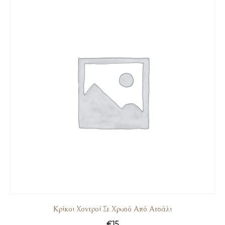
Κρίκοι Χοντροί Σε Χρυσό Από Ατσάλι
€
15