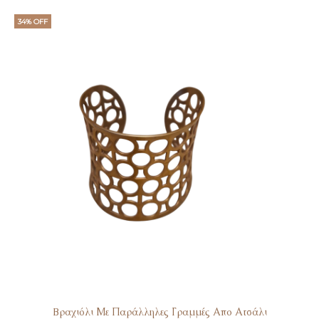
34% OFF
Bραχιόλι Με Παράλληλες Γραμμές Απο Ατσάλι