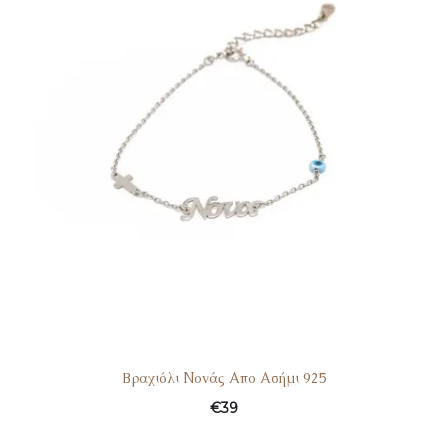
Bραχιόλι Νονάς Απο Ασήμι 925
€
39