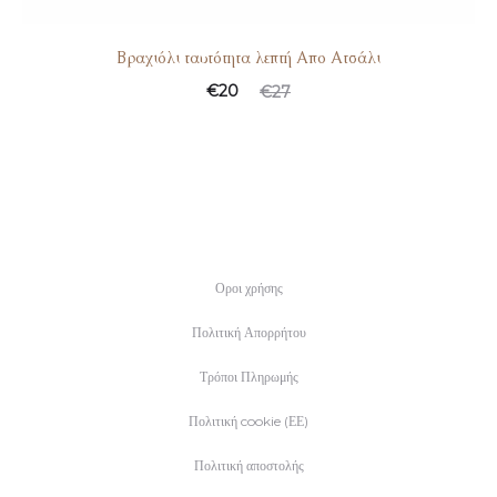
Βραχιόλι ταυτότητα λεπτή Απο Ατσάλι
€
20
€
27
Οροι χρήσης
Πολιτική Απορρήτου
Τρόποι Πληρωμής
Πολιτική cookie (ΕΕ)
Πολιτική αποστολής