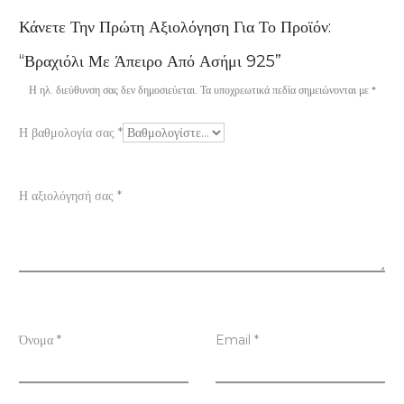
Α
Κάνετε Την Πρώτη Αξιολόγηση Για Το Προϊόν:
ξ
“Βραχιόλι Με Άπειρο Από Ασήμι 925”
ι
Η ηλ. διεύθυνση σας δεν δημοσιεύεται.
Τα υποχρεωτικά πεδία σημειώνονται με
*
ο
Η βαθμολογία σας
*
λ
ο
Η αξιολόγησή σας
*
γ
ή
σ
ε
ι
Όνομα
*
Email
*
ς