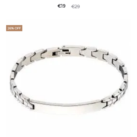
€
19
€
29
26% OFF