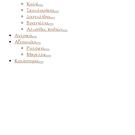
Κολιέ
Σκουλαρίκια
Δαχτυλίδια
Βραχιόλια
Αλυσίδες ποδιών
Αντρικά
Αξεσουάρ
Ρολόγια
Μπρελόκ
Κατάστημα