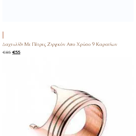
ΠΡΟΣΘΉΚΗ
ΣΤΟ
Δαχτυλίδι Με Πέτρες Ζιργκόν Απο Χρύσο 9 Καρατίων
ΚΑΛΆΘΙ
Original
Η
€
85
€
55
price
τρέχουσα
was:
τιμή
€85.
είναι:
€55.