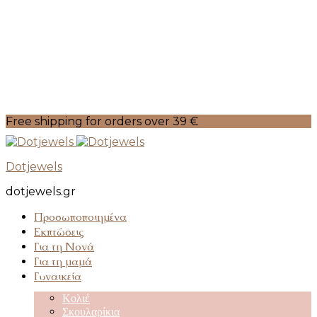
Free shipping for orders over 39 €
Dotjewels
dotjewels.gr
Προσωποποιημένα
Εκπτώσεις
Για τη Νονά
Για τη μαμά
Γυναικεία
Κολιέ
Σκουλαρίκια