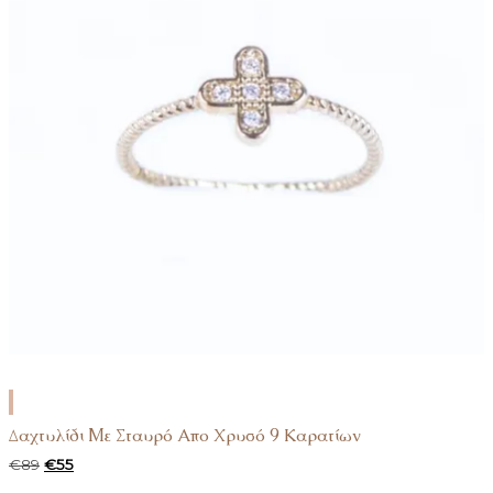
ΠΡΟΣΘΉΚΗ
ΣΤΟ
Δαχτυλίδι Mε Σταυρό Απο Χρυσό 9 Καρατίων
ΚΑΛΆΘΙ
Original
Η
€
89
€
55
price
τρέχουσα