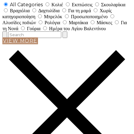
All Categories
Κολιέ
Εκπτώσεις
Σκουλαρίκια
Βραχιόλια
Δαχτυλίδια
Για τη μαμά
Χωρίς
κατηγοριοποίηση
Μπρελόκ
Προσωποποιημένο
Αλυσίδες ποδιών
Ρολόγια
Μαρτάκια
Μάσκες
Για
τη Νονά
Γούρια
Ημέρα του Αγίου Βαλεντίνου
VIEW MORE