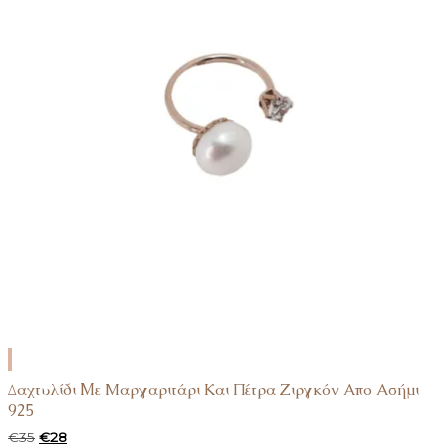
ΠΡΟΣΘΉΚΗ
ΣΤΟ
Δαχτυλίδι Mε Μαργαριτάρι Και Πέτρα Ζιργκόν Απο Ασήμι
ΚΑΛΆΘΙ
925
Original
Η
€
35
€
28