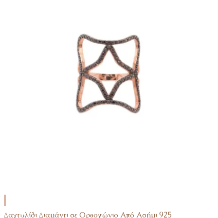
ΠΡΟΣΘΉΚΗ
ΣΤΟ
Δαχτυλίδι Διαμάντι σε Ορθογώνιο Από Ασήμι 925