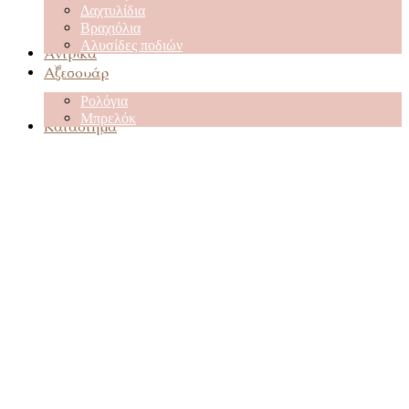
Δαχτυλίδια
Βραχιόλια
Αλυσίδες ποδιών
Αντρικά
Αξεσουάρ
Ρολόγια
Μπρελόκ
Κατάστημα