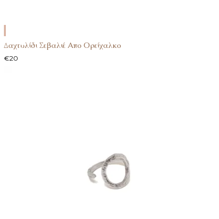
ΕΠΙΛΟΓΉ
Δαχτυλίδι Σεβαλιέ Απο Ορείχαλκο
€
20