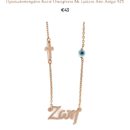
Προσωποποιημένο Κολιέ Οικογένεια Με Σμάλτο Απο Ασήμι 925
€
43