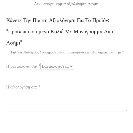
Δεν υπάρχει καμία αξιολόγηση ακόμη.
Α
Κάνετε Την Πρώτη Αξιολόγηση Για Το Προϊόν:
ξ
“Προσωποποιημένο Κολιέ Με Μονόγραμμα Από
ι
Ασήμι”
ο
Η ηλ. διεύθυνση σας δεν δημοσιεύεται.
Τα υποχρεωτικά πεδία σημειώνονται με
*
λ
Η βαθμολογία σας
*
ο
γ
Η αξιολόγησή σας
*
ή
σ
ε
ι