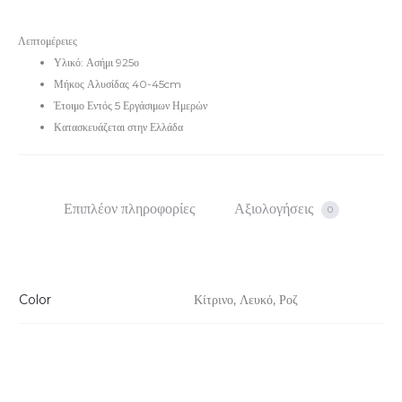
Λεπτομέρειες
Υλικό: Ασήμι 925ο
Μήκος Αλυσίδας 40-45cm
Έτοιμο Εντός 5 Εργάσιμων Ημερών
Κατασκευάζεται στην Ελλάδα
Επιπλέον πληροφορίες
Αξιολογήσεις
0
Color
Κίτρινο, Λευκό, Ροζ