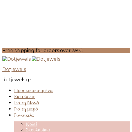
Free shipping for orders over 39 €
Dotjewels
dotjewels.gr
Προσωποποιημένα
Εκπτώσεις
Για τη Νονά
Για τη μαμά
Γυναικεία
Κολιέ
Σκουλαρίκια