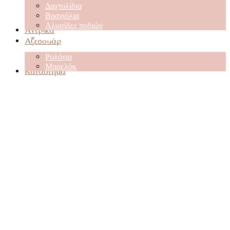
Δαχτυλίδια
Βραχιόλια
Αλυσίδες ποδιών
Αντρικά
Αξεσουάρ
Ρολόγια
Μπρελόκ
Κατάστημα