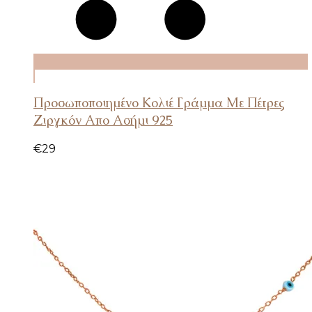
SELECT
OPTIONS
Προσωποποιημένο Κολιέ Γράμμα Με Πέτρες
Ζιργκόν Απο Ασήμι 925
€
29