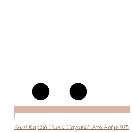
ΕΠΙΛΟΓΉ
Κολιέ Καρδιά ”Νονά Σ’αγαπώ” Από Ασήμι 925