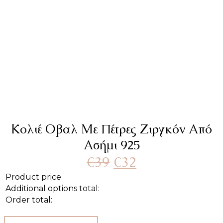
Κολιέ Οβαλ Με Πέτρες Ζιργκόν Από
Ασήμι 925
Original
Η
€
39
€
32
price
τρέχουσα
Product price
Additional options total:
was:
τιμή
Order total:
€39.
είναι:
Κολιέ