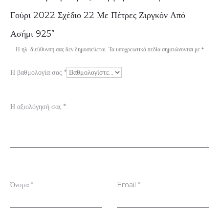
ξ
Γούρι 2022 Σχέδιο 22 Με Πέτρες Ζιργκόν Από
ι
Ασήμι 925”
ο
Η ηλ. διεύθυνση σας δεν δημοσιεύεται.
Τα υποχρεωτικά πεδία σημειώνονται με
*
λ
Η βαθμολογία σας
*
ο
γ
Η αξιολόγησή σας
*
ή
σ
ε
ι
ς
Όνομα
*
Email
*