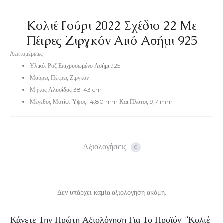
Κολιέ Γούρι 2022 Σχέδιο 22 Με
Πέτρες Ζιργκόν Από Ασήμι 925
Λεπτομέρειες
Υλικό: Ροζ Επιχρυσωμένο Ασήμι 925
Μαύρες Πέτρες Ζιργκόν
Μήκος Αλυσίδας 38-43 cm
Μέγεθος Μοτίφ: Ύψος 14,80 mm Και Πλάτος 9,7 mm
Αξιολογήσεις
0
Δεν υπάρχει καμία αξιολόγηση ακόμη.
Α
Κάνετε Την Πρώτη Αξιολόγηση Για Το Προϊόν: “Κολιέ