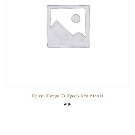
Κρίκοι Χοντροί Σε Χρυσό Από Ατσάλι
€
15