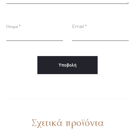
σ
ε
ι
Όνομα
*
Email
*
ς
Σχετικά προϊόντα