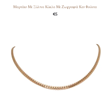
Μαρτάκι Με Ξύλινο Κύκλο Με Ζωγραφιά Και Φούντα
€
5