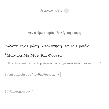
Αξιολογήσεις
0
Δεν υπάρχει καμία αξιολόγηση ακόμη.
Α
Κάνετε Την Πρώτη Αξιολόγηση Για Το Προϊόν:
ξ
“Μαρτάκι Με Μάτι Και Φούντα”
ι
Η ηλ. διεύθυνση σας δεν δημοσιεύεται.
Τα υποχρεωτικά πεδία σημειώνονται με
*
ο
Η βαθμολογία σας
*
λ
ο
Η αξιολόγησή σας
*
γ
ή