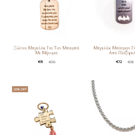
Ξύλινο Μπρελόκ Για Τον Μπαμπά
Μπρελόκ Μπάτμαν Γ
Με Μήνυμα
Από Πλέξιγκ
€
8
€
12
€
10
€
15
20% OFF