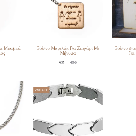
ια Μπαμπά
Ξύλινο Μπρελόκ Για Ζευγάρι Με
Ξύλινο Δι
λας
Μήνυμα
Για
€
8
€
10
24% OFF