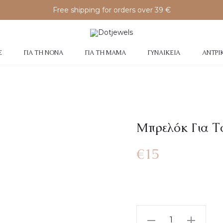
Free shipping for orders over 39 €
Σ
ΓΙΑ ΤΗ ΝΟΝΆ
ΓΙΑ ΤΗ ΜΑΜΆ
ΓΥΝΑΙΚΕΊΑ
ΑΝΤΡΙ
Mπρελόκ Για Τ
€
15