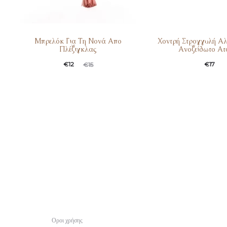
Μπρελόκ Για Τη Νονά Απο
Χοντρή Στρογγυλή Α
Πλέξιγκλας
Ανοξείδωτο Ατ
€
12
€
17
€
15
Οροι χρήσης