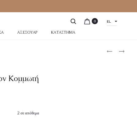
0
EL
ΚΆ
ΑΞΕΣΟΥΆΡ
ΚΑΤΆΣΤΗΜΑ
ον Κομμωτή
2 σε απόθεμα