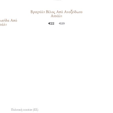
Βραχιόλι Βέλος Από Ανοξείδωτο
Ατσάλι
λυσίδα Από
€
22
€
29
σάλι
Πολιτική cookie (ΕΕ)