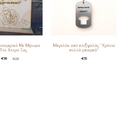
ακοσμητικό Με Μήνυμα
Μπρελόκ από πλεξιγκλάς ”Χρόνια
 Τον Άντρα Σας
πολλά μπαμπά”
€
18
€
15
€
25