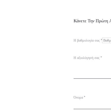
Α
Κάνετε Την Πρώτη Α
ξ
ι
Η βαθμολογία σας
*
ο
λ
Η αξιολόγησή σας
*
ο
γ
ή
σ
Όνομα
*
ε
ι