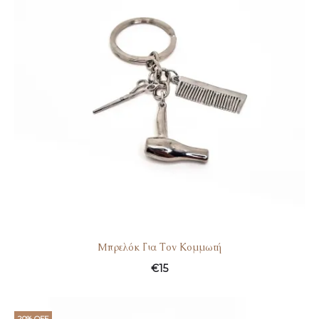
Mπρελόκ Για Τον Κομμωτή
€
15
20% OFF