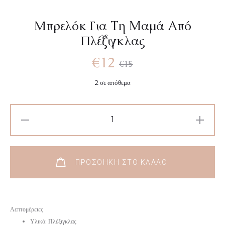
Mπρελόκ Για Τη Μαμά Από
Πλέξιγκλας
€
12
€
15
2 σε απόθεμα
ΠΡΟΣΘΉΚΗ ΣΤΟ ΚΑΛΆΘΙ
Λεπτομέρειες
Υλικό: Πλέξιγκλας