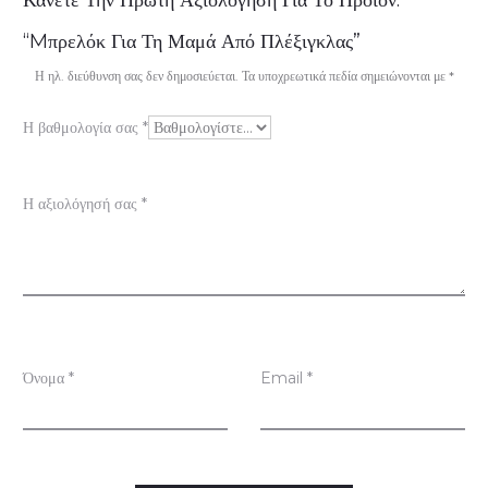
Κάνετε Την Πρώτη Αξιολόγηση Για Το Προϊόν:
ξ
“Mπρελόκ Για Τη Μαμά Από Πλέξιγκλας”
ι
Η ηλ. διεύθυνση σας δεν δημοσιεύεται.
Τα υποχρεωτικά πεδία σημειώνονται με
*
ο
Η βαθμολογία σας
*
λ
ο
Η αξιολόγησή σας
*
γ
ή
σ
ε
ι
Όνομα
*
Email
*
ς