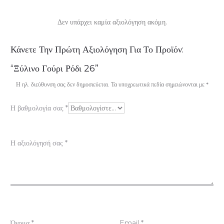
Δεν υπάρχει καμία αξιολόγηση ακόμη.
Α
Κάνετε Την Πρώτη Αξιολόγηση Για Το Προϊόν:
ξ
“Ξύλινο Γούρι Ρόδι 26”
ι
Η ηλ. διεύθυνση σας δεν δημοσιεύεται.
Τα υποχρεωτικά πεδία σημειώνονται με
*
ο
Η βαθμολογία σας
*
λ
ο
Η αξιολόγησή σας
*
γ
ή
σ
ε
Όνομα
*
Email
*