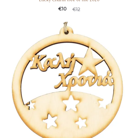
€
10
€
12