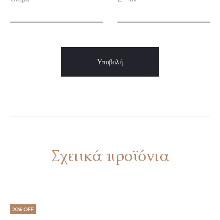
ι
ς
Σχετικά προϊόντα
20% OFF