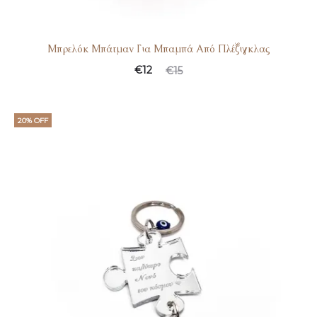
Μπρελόκ Μπάτμαν Για Μπαμπά Από Πλέξιγκλας
€
12
€
15
20% OFF