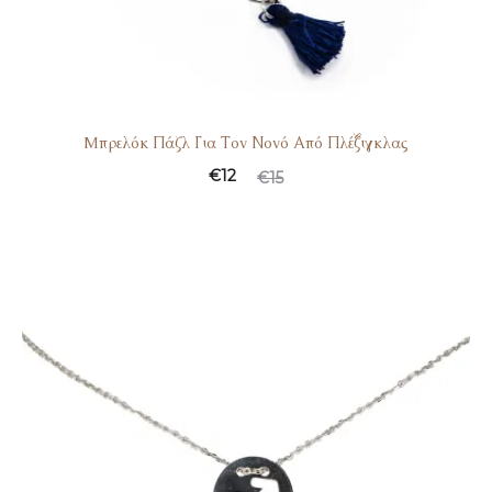
Mπρελόκ Πάζλ Για Τον Νονό Από Πλέξιγκλας
€
12
€
15