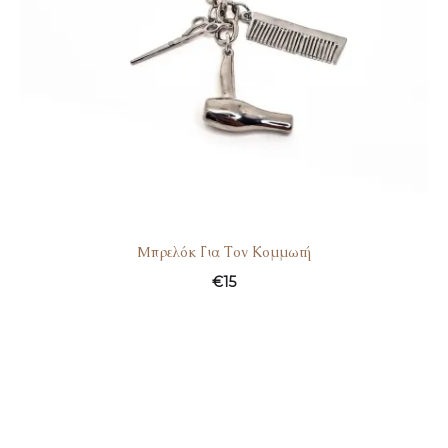
Mπρελόκ Για Τον Κομμωτή
€
15