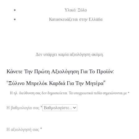
Υλικό: Ξύλο
Κατασκευάζεται στην Ελλάδα
Δεν υπάρχει καμία αξιολόγηση ακόμη.
Α
Κάνετε Την Πρώτη Αξιολόγηση Για Το Προϊόν:
ξ
“Ξύλινο Μπρελόκ Καρδιά Για Την Μητέρα”
ι
Η ηλ. διεύθυνση σας δεν δημοσιεύεται.
Τα υποχρεωτικά πεδία σημειώνονται με
*
ο
Η βαθμολογία σας
*
λ
ο
Η αξιολόγησή σας
*
γ