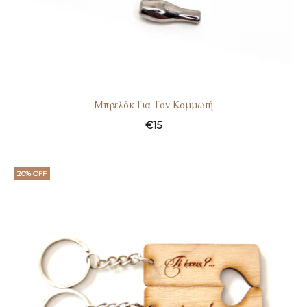
Mπρελόκ Για Τον Κομμωτή
€
15
20% OFF