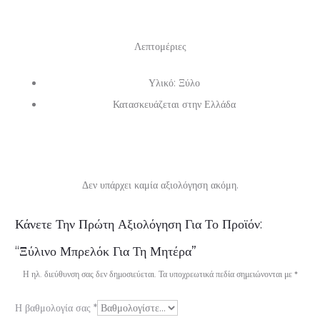
Λεπτομέριες
Υλικό: Ξύλο
Κατασκευάζεται στην Ελλάδα
Δεν υπάρχει καμία αξιολόγηση ακόμη.
Α
Κάνετε Την Πρώτη Αξιολόγηση Για Το Προϊόν:
ξ
“Ξύλινο Μπρελόκ Για Τη Μητέρα”
ι
Η ηλ. διεύθυνση σας δεν δημοσιεύεται.
Τα υποχρεωτικά πεδία σημειώνονται με
*
ο
Η βαθμολογία σας
*