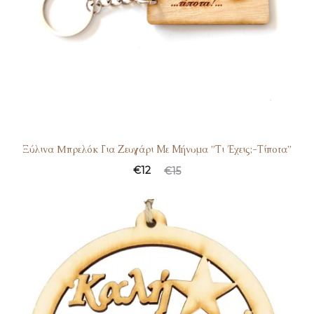
Ξύλινα Mπρελόκ Για Ζευγάρι Με Μήνυμα ”Τι Έχεις;-Τίποτα”
€
12
€
15