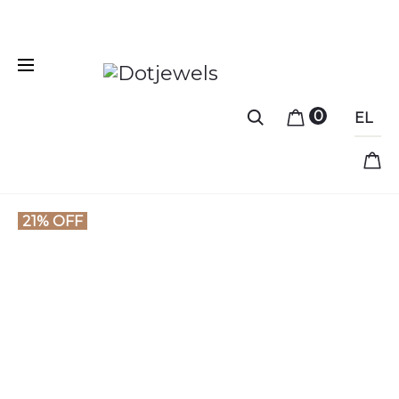
Free shipping for orders over 39 €
0
EL
21% OFF