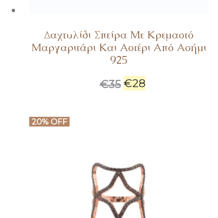
Δαχτυλίδι Σπείρα Με Κρεμαστό
Μαργαριτάρι Και Αστέρι Από Ασήμι
925
€
28
€
35
20% OFF