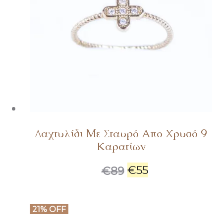
Δαχτυλίδι Mε Σταυρό Απο Χρυσό 9
Καρατίων
€
55
€
89
21% OFF