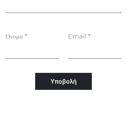
ε
ι
Όνομα
*
Email
*
ς