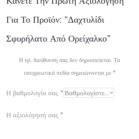
Κάνετε Την Πρώτη Αξιολόγηση
ξ
Για Το Προϊόν: “Δαχτυλίδι
ι
Σφυρήλατο Από Ορείχαλκο”
ο
λ
Η ηλ. διεύθυνση σας δεν δημοσιεύεται.
Τα
ο
υποχρεωτικά πεδία σημειώνονται με
*
γ
Η βαθμολογία σας
*
ή
Η αξιολόγησή σας
*
σ