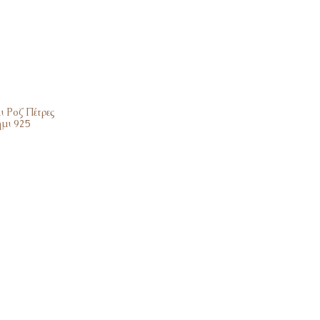
ι Ροζ Πέτρες
μι 925