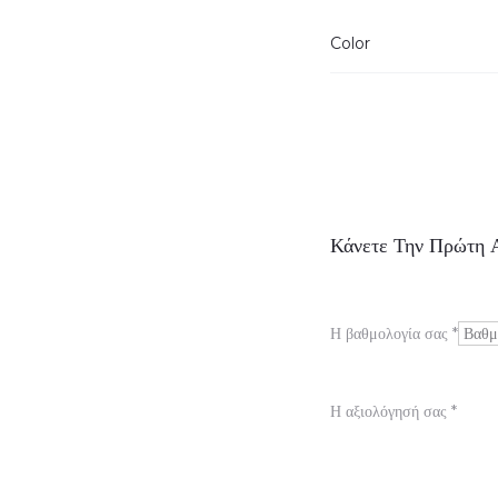
Color
Α
Κάνετε Την Πρώτη Α
ξ
ι
Η βαθμολογία σας
*
ο
λ
Η αξιολόγησή σας
*
ο
γ