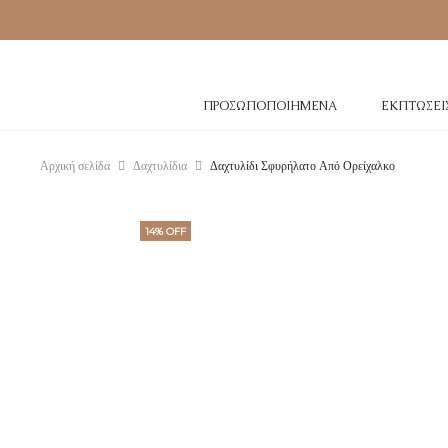
ΠΡΟΣΩΠΟΠΟΙΗΜΈΝΑ
ΕΚΠΤΏΣΕΙ
Αρχική σελίδα
Δαχτυλίδια
Δαχτυλίδι Σφυρήλατο Από Ορείχαλκο
14% OFF