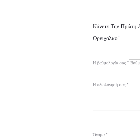
Α
Κάνετε Την Πρώτη Α
ξ
Ορείχαλκο”
ι
ο
Η βαθμολογία σας
*
λ
ο
Η αξιολόγησή σας
*
γ
ή
σ
ε
ι
Όνομα
*