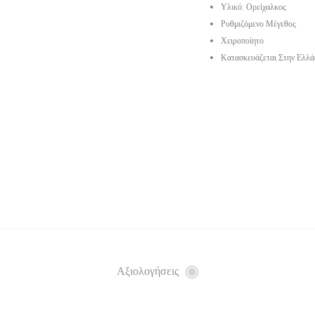
τιμή
was:
Υλικό: Ορείχαλκος
Ρυθμιζόμενο Μέγεθος
είναι:
€22.
Χειροποίητο
Κατασκευάζεται Στην Ελλά
€18.
Αξιολογήσεις
0