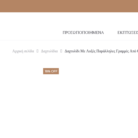
ΠΡΟΣΩΠΟΠΟΙΗΜΈΝΑ
ΕΚΠΤΏΣΕΙ
Αρχική σελίδα
Δαχτυλίδια
Δαχτυλίδι Με Λοξές Παράλληλες Γραμμές Από 
18% OFF