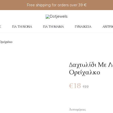
Free shipping for orders over 39 €
Σ
ΓΙΑ ΤΗ ΝΟΝΆ
ΓΙΑ ΤΗ ΜΑΜΆ
ΓΥΝΑΙΚΕΊΑ
ΑΝΤΡΙ
Ορείχαλκο
Δαχτυλίδι Με 
Ορείχαλκο
Original
Η
€
18
€
22
τρέχουσα
price
Λεπτομέρειες