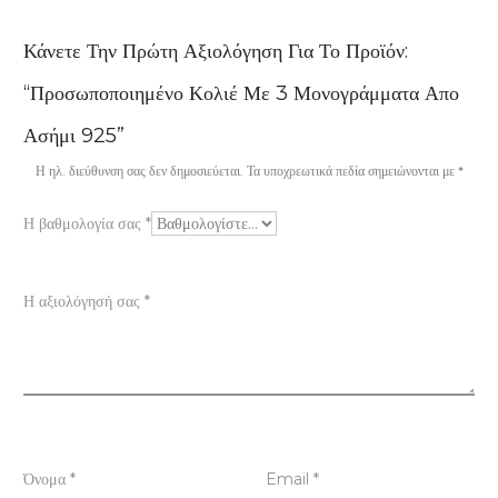
Α
Κάνετε Την Πρώτη Αξιολόγηση Για Το Προϊόν:
ξ
“Προσωποποιημένο Κολιέ Με 3 Μονογράμματα Απο
ι
Ασήμι 925”
ο
Η ηλ. διεύθυνση σας δεν δημοσιεύεται.
Τα υποχρεωτικά πεδία σημειώνονται με
*
λ
Η βαθμολογία σας
*
ο
γ
Η αξιολόγησή σας
*
ή
σ
ε
ι
ς
Όνομα
*
Email
*