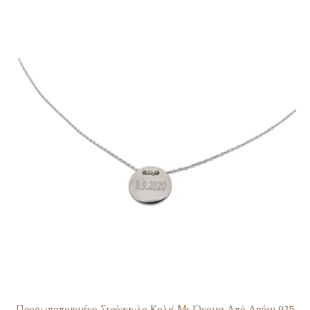
Προσωποποιημένο Στρόγγυλο Κολιέ Με Όνομα Από Ασήμι 925