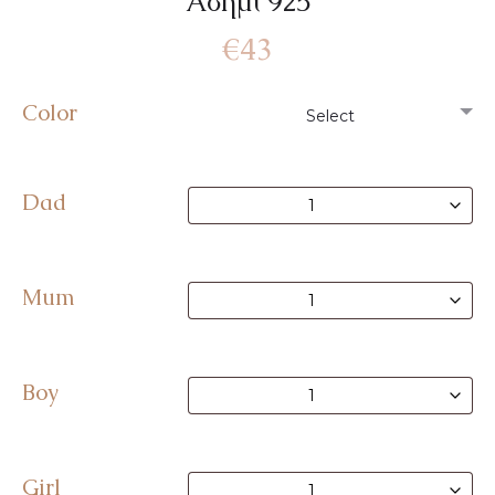
Ασήμι 925
€
43
Color
Dad
Mum
Boy
Girl