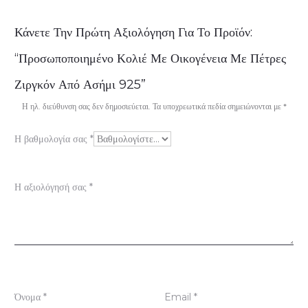
Α
Κάνετε Την Πρώτη Αξιολόγηση Για Το Προϊόν:
ξ
“Προσωποποιημένο Κολιέ Με Οικογένεια Με Πέτρες
ι
Ζιργκόν Από Ασήμι 925”
ο
Η ηλ. διεύθυνση σας δεν δημοσιεύεται.
Τα υποχρεωτικά πεδία σημειώνονται με
*
λ
Η βαθμολογία σας
*
ο
γ
Η αξιολόγησή σας
*
ή
σ
ε
ι
ς
Όνομα
*
Email
*