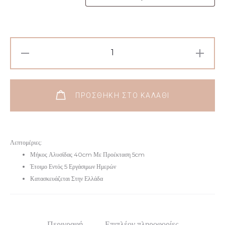
Προσωποποιημένο
Κολιέ
Με
Οικογένεια
ΠΡΟΣΘΉΚΗ ΣΤΟ ΚΑΛΆΘΙ
Με
Πέτρες
Ζιργκόν
Λεπτομέριες:
Από
Μήκος Αλυσίδας 40cm Με Προέκταση 5cm
Ασήμι
Έτοιμο Εντός 5 Εργάσιμων Ημερών
925
Κατασκευάζεται Στην Ελλάδα
ποσότητα
Περιγραφή
Επιπλέον πληροφορίες