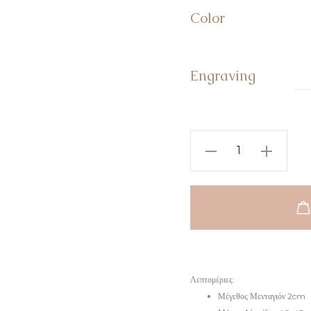
Color
Engraving
Προσωποποιημένο
Στρόγγυλο
Κολιέ
Με
Όνομα
ποσότητα
Λεπτομέριες:
Μέγεθος Μενταγιόν 2cm