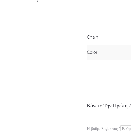
Chain
Color
Α
Κάνετε Την Πρώτη 
ξ
ι
Η βαθμολογία σας
*