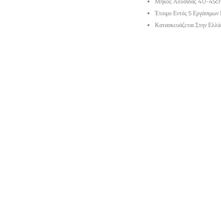
Μήκος Αλυσίδας 40-45
Έτοιμο Εντός 5 Εργάσιμων
Κατασκευάζεται Στην Ελλά