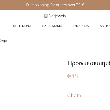
Free shipping for orders over 39 €
Σ
ΓΙΑ ΤΗ ΝΟΝΆ
ΓΙΑ ΤΗ ΜΑΜΆ
ΓΥΝΑΙΚΕΊΑ
ΑΝΤΡΙ
 Όνομα
Προσωποποιημέ
€
49
Chain