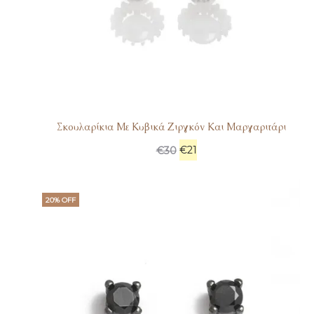
Σκουλαρίκια Με Κυβικά Ζιργκόν Και Μαργαριτάρι
€
21
€
30
20% OFF