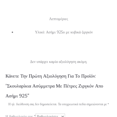
Λεπτομέριες
Υλικό: Ασήμι 925ο με κυβικά ζιργκόν
Δεν υπάρχει καμία αξιολόγηση ακόμη.
Α
Κάνετε Την Πρώτη Αξιολόγηση Για Το Προϊόν:
ξ
“Σκουλαρίκια Ασύμμετρα Με Πέτρες Ζιργκόν Απο
ι
Ασήμι 925”
ο
Η ηλ. διεύθυνση σας δεν δημοσιεύεται.
Τα υποχρεωτικά πεδία σημειώνονται με
*
λ
Η βαθμολογία σας
*