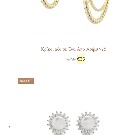
Κρίκοι Δύο σε Ένα Απο Ασήμι 925
€
35
€
49
30% OFF