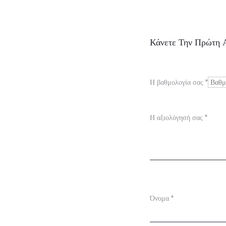
Α
Κάνετε Την Πρώτη Α
ξ
ι
Η βαθμολογία σας
*
ο
λ
Η αξιολόγησή σας
*
ο
γ
ή
σ
Όνομα
*
ε
ι