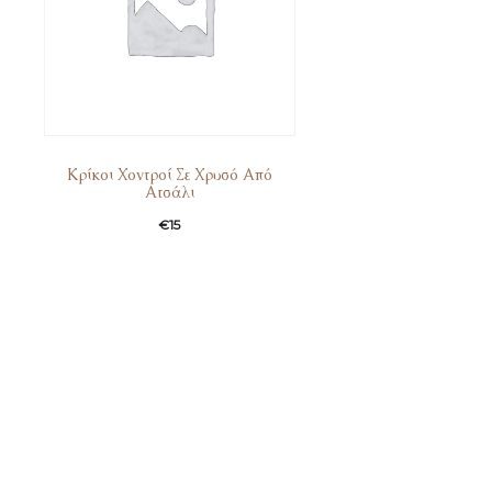
Κρίκοι Χοντροί Σε Χρυσό Από
Ατσάλι
€
15