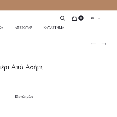
0
EL
ΚΆ
ΑΞΕΣΟΥΆΡ
ΚΑΤΆΣΤΗΜΑ
τέρι Από Ασήμι
Εξαντλημένο