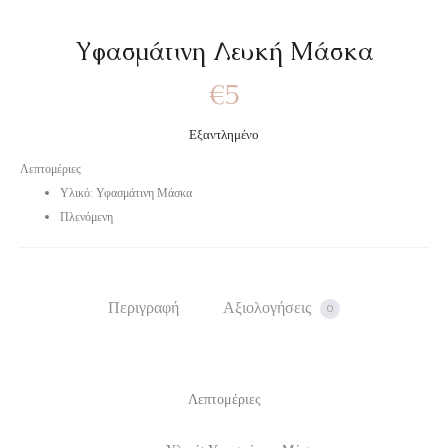
Υφασμάτινη Λευκή Μάσκα
€
5
Εξαντλημένο
Λεπτομέριες
Υλικό: Υφασμάτινη Μάσκα
Πλενόμενη
Περιγραφή
Αξιολογήσεις
0
Λεπτομέριες