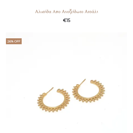
Αλυσίδα Aπο Ανοξείδωτο Ατσάλι
€
15
26% OFF