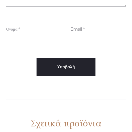
ή
σ
ε
ι
Όνομα
*
Email
*
ς
Σχετικά προϊόντα