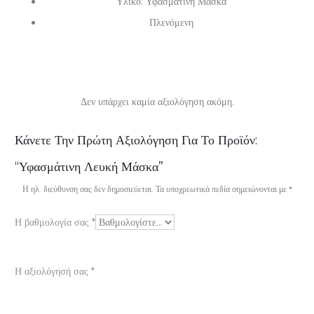
Υλικό: Υφασμάτινη Μάσκα
Πλενόμενη
Δεν υπάρχει καμία αξιολόγηση ακόμη.
Α
Κάνετε Την Πρώτη Αξιολόγηση Για Το Προϊόν:
ξ
“Υφασμάτινη Λευκή Μάσκα”
ι
Η ηλ. διεύθυνση σας δεν δημοσιεύεται.
Τα υποχρεωτικά πεδία σημειώνονται με
*
ο
Η βαθμολογία σας
*
λ
ο
Η αξιολόγησή σας
*
γ