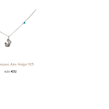
ασμού Απο Ασήμι 925
€
32
€
39