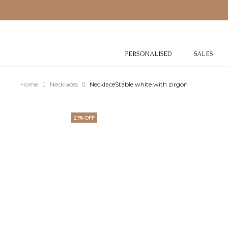
PERSONALISED
SALES
Home
Necklaces
NecklaceStable white with zirgon
21% OFF