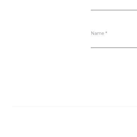
s
Name
*