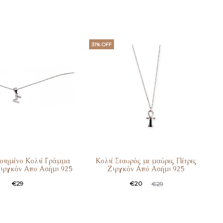
31% OFF
ιημένο Κολιέ Γράμμα
Κολιέ Σταυρός με μαύρες Πέτρες
Ζιργκόν Απο Ασήμι 925
Ζιργκόν Από Ασήμι 925
€
29
€
20
€
29