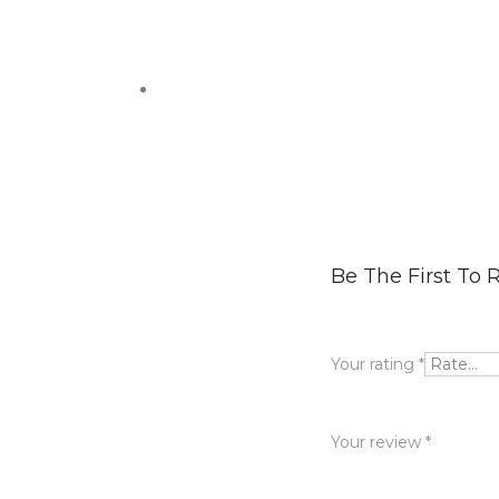
R
Be The First To 
e
v
Your rating
*
i
e
Your review
*
w