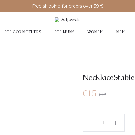
Free shipping for orders over 39 €
FOR GOD MOTHER’S
FOR MUMS
WOMEN
MEN
NecklaceStable
€
15
€
19