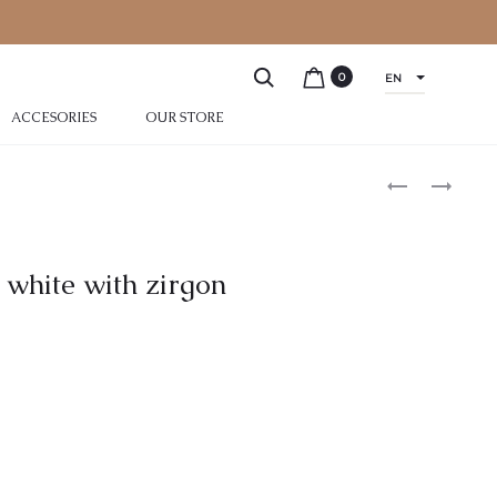
0
EN
ACCESORIES
OUR STORE
 white with zirgon