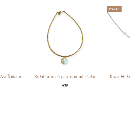
18% OFF
Ανοξείδωτο
Kολιέ σταθερό με κρεμαστή πέρλα
Κολιέ Θηλ
€
19