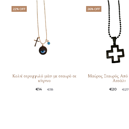
22% OFF
26% OFF
Κολιέ στρογγυλό μάτι με σταυρό σε
Μαύρος Σταυρός Από 
κίτρινο
Ατσάλι
€
14
€
20
€
18
€
27