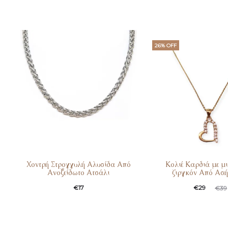
26% OFF
Χοντρή Στρογγυλή Αλυσίδα Από
Κολιέ Καρδιά με μι
Ανοξείδωτο Ατσάλι
ζιργκόν Από Ασή
€
17
€
29
€
39