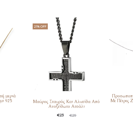
21% OFF
σή μεριά
Προσωποπο
μι 925
Με Πέτρες 
Μαύρος Σταυρός Και Αλυσίδα Από
Ανοξείδωτο Ατσάλι
€
23
€
29