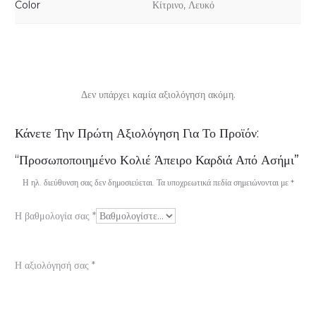
Color
Κίτρινο, Λευκό
Δεν υπάρχει καμία αξιολόγηση ακόμη.
Α
Κάνετε Την Πρώτη Αξιολόγηση Για Το Προϊόν:
ξ
“Προσωποποιημένο Κολιέ Άπειρο Καρδιά Από Ασήμι”
ι
Η ηλ. διεύθυνση σας δεν δημοσιεύεται.
Τα υποχρεωτικά πεδία σημειώνονται με
*
ο
Η βαθμολογία σας
*
λ
ο
Η αξιολόγησή σας
*
γ
ή