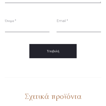
σ
ε
ι
Όνομα
*
Email
*
ς
Σχετικά προϊόντα