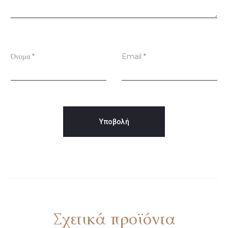
ή
σ
ε
ι
Όνομα
*
Email
*
ς
Σχετικά προϊόντα