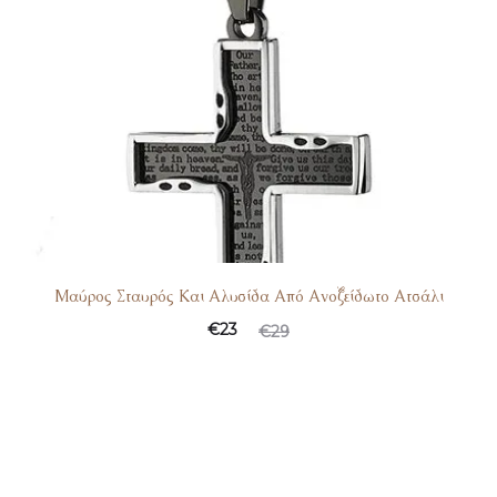
Μαύρος Σταυρός Και Αλυσίδα Από Ανοξείδωτο Ατσάλι
€
23
€
29