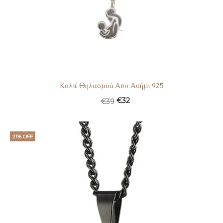
Κολιέ Θηλασμού Απο Ασήμι 925
€
32
€
39
21% OFF