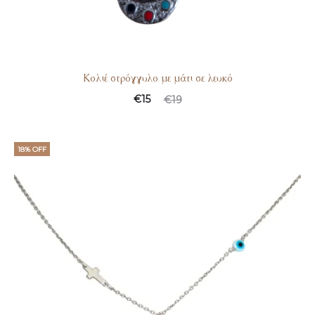
Κολιέ στρόγγυλο με μάτι σε λευκό
€
15
€
19
18% OFF