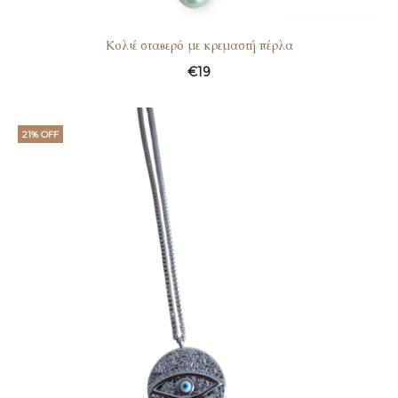
Kολιέ σταθερό με κρεμαστή πέρλα
€
19
21% OFF