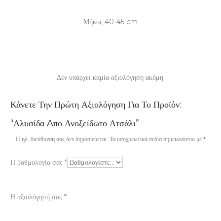
Μήκος 40-45 cm
Δεν υπάρχει καμία αξιολόγηση ακόμη.
Α
Κάνετε Την Πρώτη Αξιολόγηση Για Το Προϊόν:
ξ
“Αλυσίδα Aπο Ανοξείδωτο Ατσάλι”
ι
Η ηλ. διεύθυνση σας δεν δημοσιεύεται.
Τα υποχρεωτικά πεδία σημειώνονται με
*
ο
Η βαθμολογία σας
*
λ
ο
Η αξιολόγησή σας
*
γ